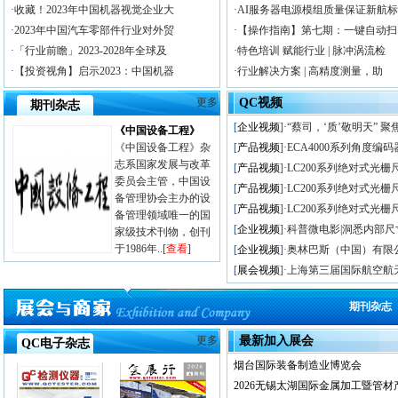
·收藏！2023年中国机器视觉企业大
·AI服务器电源模组质量保证新航标
·2023年中国汽车零部件行业对外贸
·【操作指南】第七期：一键自动扫
·「行业前瞻」2023-2028年全球及
·特色培训 赋能行业 | 脉冲涡流检
·【投资视角】启示2023：中国机器
·行业解决方案 | 高精度测量，助
更多
QC视频
期刊杂志
[
企业视频
]
·“蔡司，‘质’敬明天” 聚
《中国设备工程》
《中国设备工程》杂
[
产品视频
]
·ECA4000系列角度编
志系国家发展与改革
[
产品视频
]
·LC200系列绝对式光栅
委员会主管，中国设
[
产品视频
]
·LC200系列绝对式光栅
备管理协会主办的设
[
产品视频
]
·LC200系列绝对式光栅
备管理领域唯一的国
[
企业视频
]
·科普微电影|洞悉内部
家级技术刊物，创刊
于1986年..[
查看
]
[
企业视频
]
·奥林巴斯（中国）有限
[
展会视频
]
·上海第三届国际航空航
期刊杂志
更多
最新加入展会
QC电子杂志
烟台国际装备制造业博览会
2026无锡太湖国际金属加工暨管材