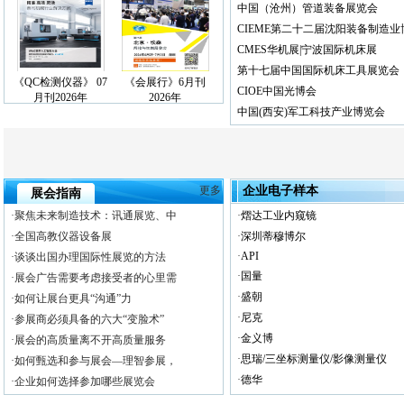
中国（沧州）管道装备展览会
CIEME第二十二届沈阳装备制造业
CMES华机展|宁波国际机床展
第十七届中国国际机床工具展览会
《QC检测仪器》 07
《会展行》6月刊
CIOE中国光博会
月刊2026年
2026年
中国(西安)军工科技产业博览会
更多
企业电子样本
展会指南
·聚焦未来制造技术：讯通展览、中
·
熠达工业内窥镜
·全国高教仪器设备展
·
深圳蒂穆博尔
·
API
·谈谈出国办理国际性展览的方法
·
国量
·展会广告需要考虑接受者的心里需
·
盛朝
·如何让展台更具“沟通”力
·
尼克
·参展商必须具备的六大“变脸术”
·
金义博
·展会的高质量离不开高质量服务
·
思瑞/三坐标测量仪/影像测量仪
·如何甄选和参与展会—理智参展，
·
德华
·企业如何选择参加哪些展览会