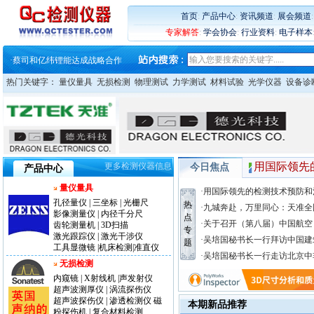
·
蔡司软件 | 高效变形分析能
·
铸就AI服务器质量动脉 – 高
首页
:
产品中心
:
资讯频道
:
展会频道
·
铸就AI服务器质量动脉 – 高
专家解答
:
学会协会
:
行业资料
:
电子样本
·
ZEISS BOSELLO ADR 让内部缺
·
蔡司和亿纬锂能达成战略合作
·
大牌云集 买家升级 ——26
热门关键字：
量仪量具
无损检测
物理测试
力学测试
材料试验
光学仪器
设备诊
用国际领先
更多检测仪器信息
今日焦点
产品中心
量仪量具
·用国际领先的检测技术预防和
孔径量仪
|
三坐标
|
光栅尺
热
·九城奔赴，万里同心：天准全
影像测量仪
|
内径千分尺
点
·关于召开（第八届）中国航空
齿轮测量机
|
3D扫描
专
激光跟踪仪
|
激光干涉仪
·吴培国秘书长一行拜访中国建
题
工具显微镜
|
机床检测
|
准直仪
·吴培国秘书长一行走访北京中
无损检测
内窥镜
|
X射线机
|
声发射仪
超声波测厚仪
|
涡流探伤仪
超声波探伤仪
|
渗透检测仪
磁
本期新品推荐
粉探伤机
|
复合材料检测