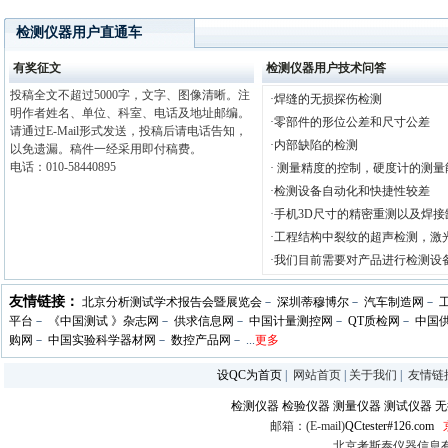
检测仪器用户直通车
有奖征文
检测仪器用户技术问答
投稿全文不超过5000字，文字、图像清晰。注
·焊缝的无损探伤检测
明作者姓名、单位、科室、电话及地址邮编。
·零部件的形位公差和尺寸公差
请通过E-Mail形式发送，投稿后请电话告知，
·内部缺陷的检测
以免遗漏。稿件一经采用即付稿费。
电话：010-58440895
· 测量精度的控制，硬度计的测量
·检测设备自动化和快捷性较差
·手机3D尺寸的精密重测以及焊接
·工程结构中裂纹的超声检测，激
·我们目前需要对产品进行检测设
友情链接：
北京分析测试学术报告会暨展览会
－
深圳蒂穆博尔
－
汽车制造网
－
平台
－
《中国测试 》杂志网
－
供求信息网
－
中国计量测控网
－
QT质检网
－
中国
购网
－
中国实验科学器材网
－
数控产品网
－ ...
更多
设QC为首页
|
网站首页
|
关于我们
|
友情链
检测仪器
检验仪器
测量仪器
测试仪器
无
邮箱：(E-mail)
QCtester#126.com
北京考斯泰仪器信息有限公司