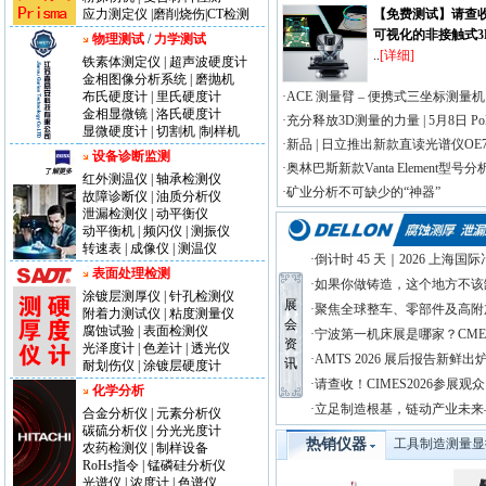
应力测定仪
|
磨削烧伤
|
CT检测
【免费测试】请查
可视化的非接触式3
物理测试
/
力学测试
..
[详细]
铁素体测定仪
|
超声波硬度计
金相图像分析系统
|
磨抛机
布氏硬度计
|
里氏硬度计
·ACE 测量臂 – 便携式三坐标测量机
金相显微镜
|
洛氏硬度计
·充分释放3D测量的力量 | 5月8日 Poly
显微硬度计
|
切割机
|
制样机
·新品 | 日立推出新款直读光谱仪OE7
设备诊断监测
·奥林巴斯新款Vanta Element型
红外测温仪
|
轴承检测仪
·矿业分析不可缺少的“神器”
故障诊断仪
|
油质分析仪
泄漏检测仪
|
动平衡仪
动平衡机
|
频闪仪
|
测振仪
转速表
|
成像仪
|
测温仪
·倒计时 45 天｜2026 上海国际
表面处理检测
·如果你做铸造，这个地方不该
涂镀层测厚仪
|
针孔检测仪
展
·聚焦全球整车、零部件及高附
附着力测试仪
|
粘度测量仪
会
腐蚀试验
|
表面检测仪
·宁波第一机床展是哪家？CME
资
光泽度计
|
色差计
|
透光仪
·AMTS 2026 展后报告新鲜出
讯
耐划伤仪
|
涂镀层硬度计
·请查收！CIMES2026参展观
化学分析
·立足制造根基，链动产业未来
合金分析仪
|
元素分析仪
碳硫分析仪
|
分光光度计
热销仪器
工具制造测量显
农药检测仪
|
制样设备
RoHs指令
|
锰磷硅分析仪
光谱仪
|
浓度计
|
色谱仪