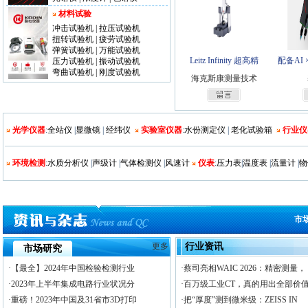
材料试验
冲击试验机
|
拉压试验机
扭转试验机
|
疲劳试验机
弹簧试验机
|
万能试验机
Leitz Infinity 超高精
配备AI
压力试验机
|
振动试验机
弯曲试验机
|
刚度试验机
海克斯康测量技术
光学仪器
:
全站仪
|
显微镜
|
经纬仪
实验室仪器
:
水份测定仪
|
老化试验箱
行业仪
环境检测
:
水质分析仪
|
声级计
|
气体检测仪
|
风速计
仪表
:
压力表
|
温度表
|
流量计
|
物
市
更多
行业资讯
市场研究
·【最全】2024年中国检验检测行业
·蔡司亮相WAIC 2026：精密测量，
·2023年上半年集成电路行业状况分
·百万级工业CT，真的用出全部价
·重磅！2023年中国及31省市3D打印
·把“厚度”测到微米级：ZEISS IN