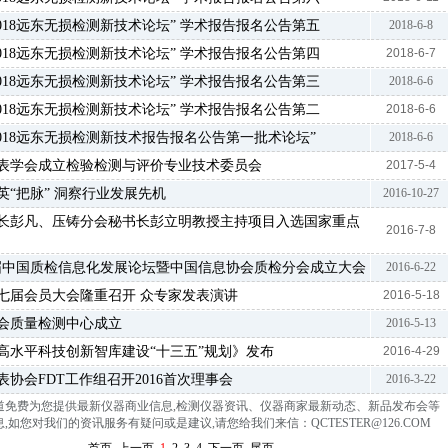
018远东无损检测新技术论坛” 学术报告报名公告第五
2018-6-8
018远东无损检测新技术论坛” 学术报告报名公告第四
2018-6-7
018远东无损检测新技术论坛” 学术报告报名公告第三
2018-6-6
018远东无损检测新技术论坛” 学术报告报名公告第二
2018-6-6
2018远东无损检测新技术报告报名公告第一批术论坛”
2018-6-6
表学会成立检验检测与评价专业技术委员会
2017-5-4
英“把脉” 洞察行业发展先机
2016-10-27
长彭凡、压铸分会秘书长彭立明教授主持项目入选国家重点
2016-7-8
届中国质检信息化发展论坛暨中国信息协会质检分会成立大会
2016-6-22
七届会员大会隆重召开 众专家发表演讲
2016-5-18
会质量检测中心成立
2016-5-13
高水平科技创新智库建设“十三五”规划》发布
2016-4-29
协会FDT工作组召开2016首次理事会
2016-3-22
道免费为您提供最新仪器商业信息
,
检测仪器资讯、仪器商家最新动态、新品发布会等
,如您对我们的资讯服务有疑问或是建议,请您给我们来信：QCTESTER@126.COM