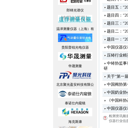
题目五：“2
郎铎光谱仪
题目四：“2
题目三：“2
温泽测量仪器（上海）有
题目二：“2
题目一：“
中国仪器仪
贵阳普锐光电仪器
压铸行业精
中铸协监事
华晟测量
研
关于“第一
中国阀协第
北京聚光盈安科技有限公
中国奶业协
《中国科协
泰诺仕内窥镜
中国仪器仪表
检测资讯频
仪器行业信息
海克斯康