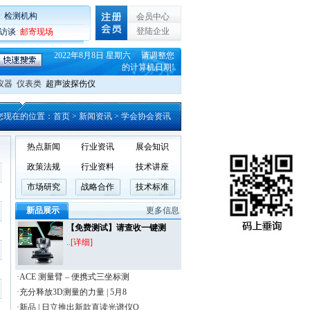
:
检测机构
会员中心
登陆企业
C访谈
:
邮寄现场
2022年8月8日 星期六 请调整您
的计算机日期!
仪器
仪表类
超声波探伤仪
您现在的位置：
首页
> 新闻资讯 > 学会协会资讯
热点新闻
行业资讯
展会知识
政策法规
行业资料
技术讲座
市场研究
战略合作
技术标准
新品展示
更多信息
【免费测试】请查收一键测
..
[详细]
·ACE 测量臂 – 便携式三坐标测
·充分释放3D测量的力量 | 5月8
·新品 | 日立推出新款直读光谱仪O