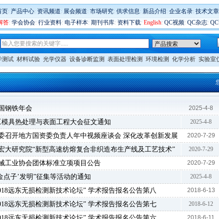
首页
:
产品中心
:
资讯频道
:
展会频道
:
市场研究
:
供求信息
:
新品介绍
:
企业名录
:
技术文章
解答
:
学会协会
:
行业资料
:
电子样本
:
期刊书库
:
资料下载
:
English
:
QC视频
:
QC杂志
:
Q
学测试
材料试验
光学仪器
设备诊断监测
表面处理检测
环境检测
化学分析
实验室
国钢铁年会
2025-4-8
工模具热处理与表面工程大会征文通知
2025-4-8
委召开地方国资委负责人年中视频座谈会 深化改革创新发展
2020-7-29
宏大研究院“新型高速纺熔复合非织造布生产线及工艺技术”
2020-7-29
械工业协会团体标准立项项目公告
2020-7-29
‘金点子’发明”征集等活动的通知
2025-4-8
018远东无损检测新技术论坛” 学术报告报名公告第八
2018-6-13
018远东无损检测新技术论坛” 学术报告报名公告第七
2018-6-12
018远东无损检测新技术论坛” 学术报告报名公告第六
2018-6-11