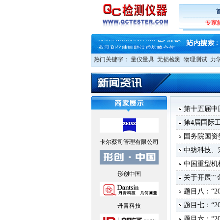
·
大牌云集 买家升级 ——26
·
蔡司软件 | 高效变形分析能
·
铸就AI服务器质量动脉 – 高
专家
·
铸就AI服务器质量动脉 – 高
·
ZEISS BOSELLO ADR 让内部缺
·
蔡司和亿纬锂能达成战略合作
·
大牌云集 买家升级 ——26
热门关键字：
量仪量具
无损检测
物理测试
力
第十五届中
第4届国际
国务院国资
卡尔蔡司管理有限公司
中纺科技、
中国重型机
形创中国
关于开展“
题目八：“2
题目七：“2
丹青科技
题目六：“2