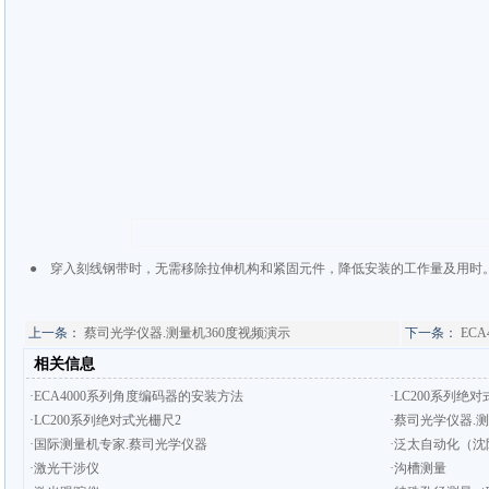
● 穿入刻线钢带时，无需移除拉伸机构和紧固元件，降低安装的工作量及用时
上一条：
蔡司光学仪器.测量机360度视频演示
下一条：
EC
相关信息
·ECA4000系列角度编码器的安装方法
·LC200系列绝
·LC200系列绝对式光栅尺2
·蔡司光学仪器.测
·国际测量机专家.蔡司光学仪器
·泛太自动化（沈
·激光干涉仪
·沟槽测量