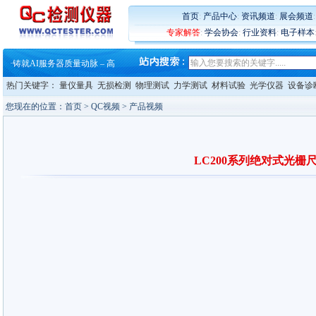
·
铸就AI服务器质量动脉 – 高
·
ZEISS BOSELLO ADR 让内部缺
首页
:
产品中心
:
资讯频道
:
展会频道
·
蔡司和亿纬锂能达成战略合作
专家解答
:
学会协会
:
行业资料
:
电子样本
·
大牌云集 买家升级 ——26
·
蔡司软件 | 高效变形分析能
·
铸就AI服务器质量动脉 – 高
·
铸就AI服务器质量动脉 – 高
热门关键字：
量仪量具
无损检测
物理测试
力学测试
材料试验
光学仪器
设备诊
·
ZEISS BOSELLO ADR 让内部缺
·
蔡司和亿纬锂能达成战略合作
您现在的位置：
首页
> QC视频 > 产品视频
·
大牌云集 买家升级 ——26
LC200系列绝对式光栅尺