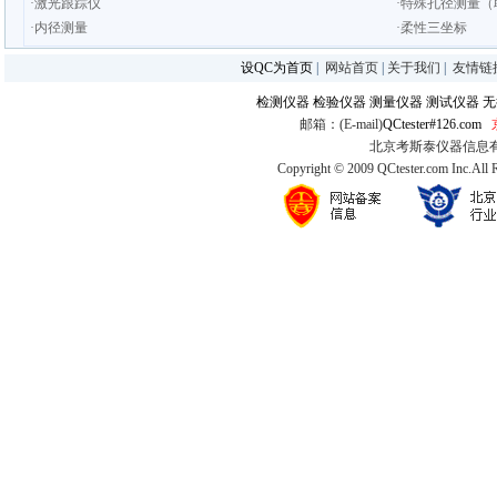
·激光跟踪仪
·特殊孔径测量（
·内径测量
·柔性三坐标
设QC为首页
|
网站首页
|
关于我们
|
友情链
检测仪器
检验仪器
测量仪器
测试仪器
无
邮箱：(E-mail)
QCtester#126.com
北京考斯泰仪器信息有限公司
Copyright © 2009 QCtester.com Inc.All 