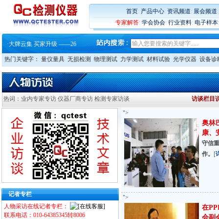
·
蔡司软件 | 高效变形分析能
·
铸就AI服务器质量动脉 – 高
首页
:
产品中心
:
资讯频道
:
展会频道
·
铸就AI服务器质量动脉 – 高
专家解答
:
学会协会
:
行业资料
:
电子样本
·
ZEISS BOSELLO ADR 让内部缺
·
蔡司和亿纬锂能达成战略合作
·
大牌云集 买家升级 ——26
热门关键字：
量仪量具
无损检测
物理测试
力学测试
材料试验
光学仪器
设备诊
热词：业内专家专访 仪器厂商专访 检测专家访谈
访谈栏目
">
奥林
康、
守信
作。
[
记者专栏
">
人物采访在线记者专栏：
在P
联系电话：010-64385345转8006
会副