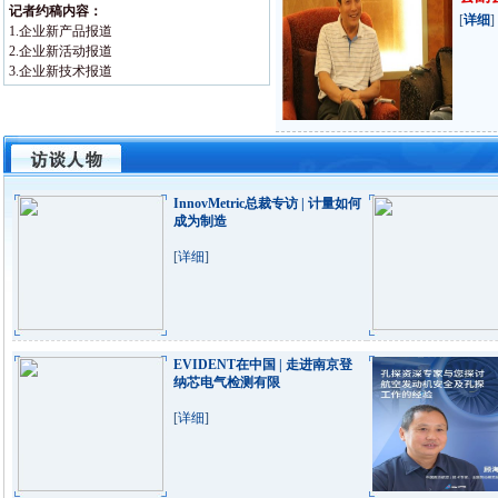
记者约稿内容：
[
详细
]
1.企业新产品报道
2.企业新活动报道
3.企业新技术报道
InnovMetric总裁专访 | 计量如何
成为制造
[
详细
]
EVIDENT在中国 | 走进南京登
纳芯电气检测有限
[
详细
]