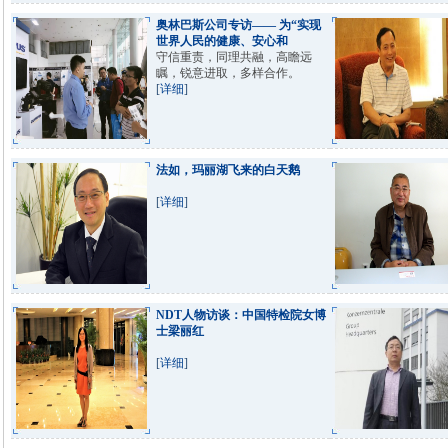
奥林巴斯公司专访—— 为“实现
世界人民的健康、安心和
守信重责，同理共融，高瞻远
瞩，锐意进取，多样合作。
[
详细
]
法如，玛丽湖飞来的白天鹅
[
详细
]
NDT人物访谈：中国特检院女博
士梁丽红
[
详细
]