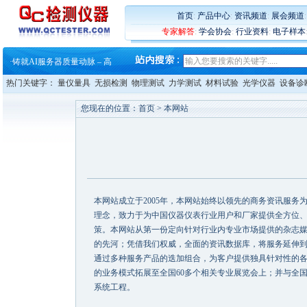
·
ZEISS BOSELLO ADR 让内部缺
·
蔡司和亿纬锂能达成战略合作
首页
:
产品中心
:
资讯频道
:
展会频道
·
大牌云集 买家升级 ——26
专家解答
:
学会协会
:
行业资料
:
电子样本
·
蔡司软件 | 高效变形分析能
·
铸就AI服务器质量动脉 – 高
·
铸就AI服务器质量动脉 – 高
·
ZEISS BOSELLO ADR 让内部缺
热门关键字：
量仪量具
无损检测
物理测试
力学测试
材料试验
光学仪器
设备诊
·
蔡司和亿纬锂能达成战略合作
·
大牌云集 买家升级 ——26
您现在的位置：
首页
> 本网站
本网站成立于2005年，本网站始终以领先的商务资讯服务
理念，致力于为中国仪器仪表行业用户和厂家提供全方位
策。
本网站
从第一份定向针对行业内专业市场提供的杂志媒
的先河；凭借我们权威，全面的资讯数据库，将服务延伸到
通过多种服务产品的迭加组合，为客户提供独具针对性的
的业务模式拓展至全国60多个相关专业展览会上；并与全
系统工程。