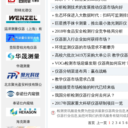
分析检测技术的发展推动仪器市场向好
郎铎光谱仪
生态环保进入大数据时代：扫码可监测排
巨星携手徕卡测量，推出最小激光测距仪
温泽测量仪器（上海）有
2018年食品安全检测行业竞争格局分析
仪器新入行企业如何获得市场？
环境监测仪器的市场需求不断攀升
贵阳普锐光电仪器
高校六批次3419万采购大单公示 教学仪
VOCs检测市场迎爆发期 仪器商如何应对
华晟测量
仪器分销渠道布局：赢在战略
教学仪器市场需求凸显
北京聚光盈安科技有限公
储能接受市场检验的时代已经来临
我国分析检测仪器行业何去何从？
泰诺仕内窥镜
2017年国家重大科研仪器研制项目一览
检测资讯频道免费为您提供最新仪器商业信息
,
仪器行业信息,如您对我们的资讯服务有疑问或是建议
海克斯康
首页
上一页
1
2
3
4
5
6