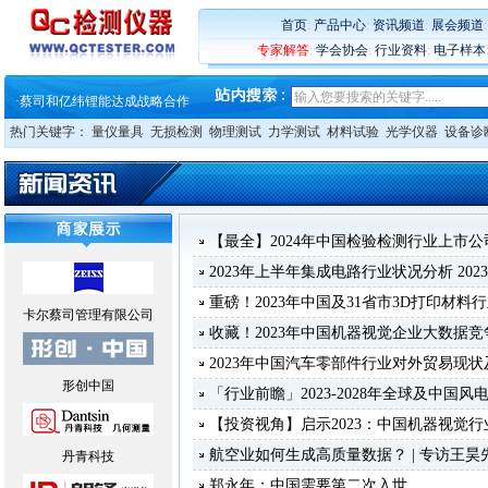
·
大牌云集 买家升级 ——26
·
蔡司软件 | 高效变形分析能
首页
:
产品中心
:
资讯频道
:
展会频道
·
铸就AI服务器质量动脉 – 高
专家解答
:
学会协会
:
行业资料
:
电子样本
·
铸就AI服务器质量动脉 – 高
·
ZEISS BOSELLO ADR 让内部缺
·
蔡司和亿纬锂能达成战略合作
·
大牌云集 买家升级 ——26
热门关键字：
量仪量具
无损检测
物理测试
力学测试
材料试验
光学仪器
设备诊
【最全】2024年中国检验检测行业上市
2023年上半年集成电路行业状况分析 2023-08
重磅！2023年中国及31省市3D打印材
卡尔蔡司管理有限公司
收藏！2023年中国机器视觉企业大数据竞
2023年中国汽车零部件行业对外贸易现
形创中国
「行业前瞻」2023-2028年全球及中国
【投资视角】启示2023：中国机器视觉
航空业如何生成高质量数据？ | 专访王昊
丹青科技
郑永年：中国需要第二次入世