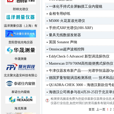
一体化手持式全屏触摸工业内窥镜
郎铎光谱仪
金相专用砂纸
M5000 火花直读光谱仪
温泽测量仪器（上海）有
手持式XRF光谱仪(HH-XRF)
量具无线数据发射器
英国 Sonatest 声纳
贵阳普锐光电仪器
Omniscan超声波相控阵
EddyCheck-5 Advanced 新型涡流探伤仪
华晟测量
Masterscan D70/700M高性能便携式探伤仪
牛津仪器发布新产品——光谱学恒温器Optista
北京聚光盈安科技有限公
德国罗曼智能涡流检测系统 ---- 技术和
QUADRA-CHEK 3000 – 海德汉新款信号
泰诺仕内窥镜
海德汉公司将参与在4月20-25日于北京举办的
检测资讯频道免费为您提供最新仪器商业信息
,
仪器行业信息,如您对我们的资讯服务有疑问或是建议
海克斯康
首页
上一页
1
2