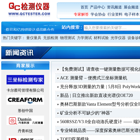
·
大牌云集 买家升级 ——26
·
蔡司软件 | 高效变形分析能
首页
:
产品中心
:
资讯频道
:
展会频道
·
铸就AI服务器质量动脉 – 高
专家解答
:
学会协会
:
行业资料
:
电子样本
·
铸就AI服务器质量动脉 – 高
·
ZEISS BOSELLO ADR 让内部缺
·
蔡司和亿纬锂能达成战略合作
·
大牌云集 买家升级 ——26
热门关键字：
量仪量具
无损检测
物理测试
力学测试
材料试验
光学仪器
设备诊
【免费测试】请查收一键测量数据可视化
ACE 测量臂 – 便携式三坐标测量机
充分释放3D测量的力量 | 5月8日 PolyWorks
卡尔蔡司管理有限公司
新品 | 日立推出新款直读光谱仪OE720
奥林巴斯新款Vanta Element型号分析仪
形创中国
矿业分析不可缺少的“神器”
560RSSZ/V3.0全自动洛氏硬度计 ——
专业铸就品质——深度探索奥林巴斯光谱
丹青科技
TOFD双屏模块