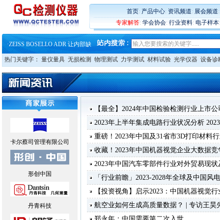
首页
:
产品中心
:
资讯频道
:
展会频道
·
蔡司软件 | 高效变形分析能
专家解答
:
学会协会
:
行业资料
:
电子样本
·
铸就AI服务器质量动脉 – 高
·
铸就AI服务器质量动脉 – 高
·
ZEISS BOSELLO ADR 让内部缺
·
蔡司和亿纬锂能达成战略合作
热门关键字：
量仪量具
无损检测
物理测试
力学测试
材料试验
光学仪器
设备诊
·
大牌云集 买家升级 ——26
·
蔡司软件 | 高效变形分析能
·
铸就AI服务器质量动脉 – 高
·
铸就AI服务器质量动脉 – 高
·
ZEISS BOSELLO ADR 让内部缺
·
蔡司和亿纬锂能达成战略合作
【最全】2024年中国检验检测行业上市
·
大牌云集 买家升级 ——26
2023年上半年集成电路行业状况分析 2023-08
重磅！2023年中国及31省市3D打印材
卡尔蔡司管理有限公司
收藏！2023年中国机器视觉企业大数据竞
2023年中国汽车零部件行业对外贸易现
形创中国
「行业前瞻」2023-2028年全球及中国
【投资视角】启示2023：中国机器视觉
航空业如何生成高质量数据？ | 专访王昊
丹青科技
郑永年：中国需要第二次入世