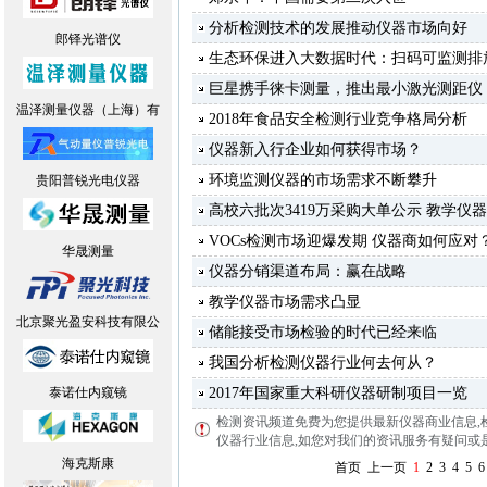
分析检测技术的发展推动仪器市场向好
郎铎光谱仪
生态环保进入大数据时代：扫码可监测排
巨星携手徕卡测量，推出最小激光测距仪
温泽测量仪器（上海）有
2018年食品安全检测行业竞争格局分析
仪器新入行企业如何获得市场？
环境监测仪器的市场需求不断攀升
贵阳普锐光电仪器
高校六批次3419万采购大单公示 教学仪
VOCs检测市场迎爆发期 仪器商如何应对
华晟测量
仪器分销渠道布局：赢在战略
教学仪器市场需求凸显
北京聚光盈安科技有限公
储能接受市场检验的时代已经来临
我国分析检测仪器行业何去何从？
泰诺仕内窥镜
2017年国家重大科研仪器研制项目一览
检测资讯频道免费为您提供最新仪器商业信息
,
仪器行业信息,如您对我们的资讯服务有疑问或是建议
海克斯康
首页
上一页
1
2
3
4
5
6