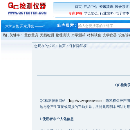
·
铸就AI服务器质量动脉 – 高
·
铸就AI服务器质量动脉 – 高
首页
:
产品中心
:
资讯频道
:
展会频道
·
ZEISS BOSELLO ADR 让内部缺
专家解答
:
学会协会
:
行业资料
:
电子样本
·
蔡司和亿纬锂能达成战略合作
·
大牌云集 买家升级 ——26
·
蔡司软件 | 高效变形分析能
·
铸就AI服务器质量动脉 – 高
热门关键字：
量仪量具
无损检测
物理测试
力学测试
材料试验
光学仪器
设备诊
·
铸就AI服务器质量动脉 – 高
·
ZEISS BOSELLO ADR 让内部缺
您现在的位置：
首页
> 保护隐私权
·
蔡司和亿纬锂能达成战略合作
·
大牌云集 买家升级 ——26
QC检测
QC检测仪器网站（
http://www.qctester.com
）隐私权保护声明
地与您产生直接或间接的互动关系，故特此说明本网站对
1.使用者非个人化信息