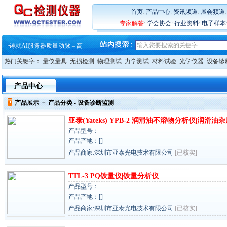
首页
:
产品中心
:
资讯频道
:
展会频道
专家解答
:
学会协会
:
行业资料
:
电子样本
·
蔡司软件 | 高效变形分析能
·
铸就AI服务器质量动脉 – 高
·
铸就AI服务器质量动脉 – 高
·
ZEISS BOSELLO ADR 让内部缺
热门关键字：
量仪量具
无损检测
物理测试
力学测试
材料试验
光学仪器
设备诊
·
蔡司和亿纬锂能达成战略合作
·
大牌云集 买家升级 ——26
·
蔡司软件 | 高效变形分析能
产品中心
·
铸就AI服务器质量动脉 – 高
·
铸就AI服务器质量动脉 – 高
产品展示 －
产品分类
- 设备诊断监测
·
ZEISS BOSELLO ADR 让内部缺
·
蔡司和亿纬锂能达成战略合作
亚泰(Yateks) YPB-2 润滑油不溶物分析仪|润滑
·
大牌云集 买家升级 ——26
产品型号：
产品产地：[]
产品商家:深圳市亚泰光电技术有限公司
[已核实]
TTL-3 PQ铁量仪|铁量分析仪
产品型号：
产品产地：[]
产品商家:深圳市亚泰光电技术有限公司
[已核实]