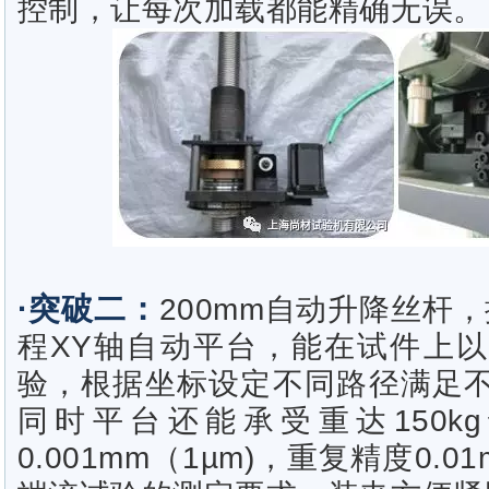
控制，让每次加载都能精确无误。
·突破二：
200mm
自动升降丝杆，搭
程XY轴自动平台，能在试件上
验，根据坐标设定不同路径满足
同时平台还能承受重达150k
0.001mm（1
µ
m)
，重复精度0.0