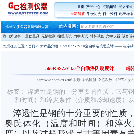
·
蔡司和亿纬锂能达成战略合作
·
大牌云集 买家升级 ——26
首页
:
产品中心
:
资讯频道
:
展会频道
·
蔡司软件 | 高效变形分析能
专家解答
:
学会协会
:
行业资料
:
电子样本
·
铸就AI服务器质量动脉 – 高
·
铸就AI服务器质量动脉 – 高
·
ZEISS BOSELLO ADR 让内部缺
·
蔡司和亿纬锂能达成战略合作
热门关键字：
量仪量具
无损检测
物理测试
力学测试
材料试验
光学仪器
设备诊
·
大牌云集 买家升级 ——26
您现在的位置：
首页
>
新产品介绍
> 560RSSZ/V3.0全自动洛氏硬度计 —— 端
560RSSZ/V3.0全自动洛氏硬度计 ——
http://www.qctester.com/ 来源: 本站原创 浏览次数：126734 
标签： 淬透性是钢的十分重要的性质，它与
和时间）和淬火条件（介质和冷却速度）
淬透性是钢的十分重要的性质
奥氏体化（温度和时间）和淬火
度）以及试样形状尺寸等因素有