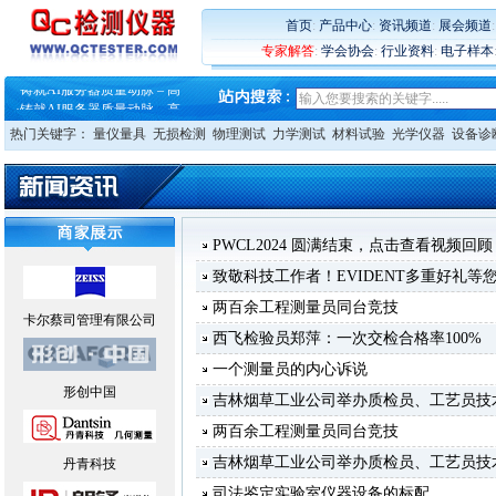
首页
:
产品中心
:
资讯频道
:
展会频道
专家解答
:
学会协会
:
行业资料
:
电子样本
·
蔡司软件 | 高效变形分析能
·
铸就AI服务器质量动脉 – 高
·
铸就AI服务器质量动脉 – 高
·
ZEISS BOSELLO ADR 让内部缺
热门关键字：
量仪量具
无损检测
物理测试
力学测试
材料试验
光学仪器
设备诊
·
蔡司和亿纬锂能达成战略合作
·
大牌云集 买家升级 ——26
·
蔡司软件 | 高效变形分析能
·
铸就AI服务器质量动脉 – 高
·
铸就AI服务器质量动脉 – 高
·
ZEISS BOSELLO ADR 让内部缺
PWCL2024 圆满结束，点击查看视频回顾
·
蔡司和亿纬锂能达成战略合作
致敬科技工作者！EVIDENT多重好礼等
·
大牌云集 买家升级 ——26
两百余工程测量员同台竞技
卡尔蔡司管理有限公司
西飞检验员郑萍：一次交检合格率100%
一个测量员的内心诉说
形创中国
吉林烟草工业公司举办质检员、工艺员技
两百余工程测量员同台竞技
吉林烟草工业公司举办质检员、工艺员技
丹青科技
司法鉴定实验室仪器设备的标配