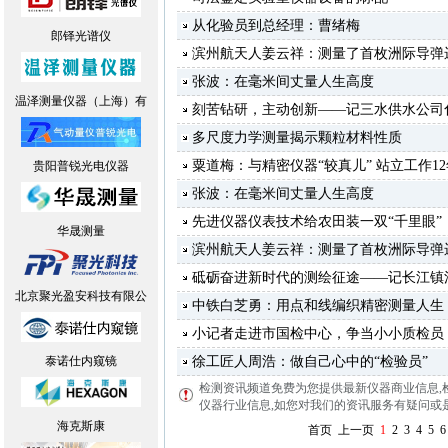
从化验员到总经理：曹绪梅
郎铎光谱仪
滨州航天人姜云祥：测量了首枚洲际导弹
张波：在毫米间丈量人生高度
温泽测量仪器（上海）有
刻苦钻研，主动创新——记三水供水公司
多尺度力学测量揭示颗粒材料性质
粟道梅：与精密仪器“较真儿” 站立工作12
贵阳普锐光电仪器
张波：在毫米间丈量人生高度
先进仪器仪表技术给农田装一双“千里眼”
华晟测量
滨州航天人姜云祥：测量了首枚洲际导弹
砥砺奋进新时代的测绘征途——记长江镇
北京聚光盈安科技有限公
中铁白芝勇：用点和线编织精密测量人生
小记者走进市国检中心，争当小小质检员
泰诺仕内窥镜
徐工匠人周浩：做自己心中的“检验员”
检测资讯频道免费为您提供最新仪器商业信息
,
仪器行业信息,如您对我们的资讯服务有疑问或是建议
海克斯康
首页
上一页
1
2
3
4
5
6