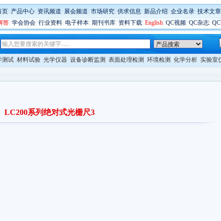
首页
:
产品中心
:
资讯频道
:
展会频道
:
市场研究
:
供求信息
:
新品介绍
:
企业名录
:
技术文章
解答
:
学会协会
:
行业资料
:
电子样本
:
期刊书库
:
资料下载
:
English
:
QC视频
:
QC杂志
:
Q
学测试
材料试验
光学仪器
设备诊断监测
表面处理检测
环境检测
化学分析
实验室
LC200系列绝对式光栅尺3