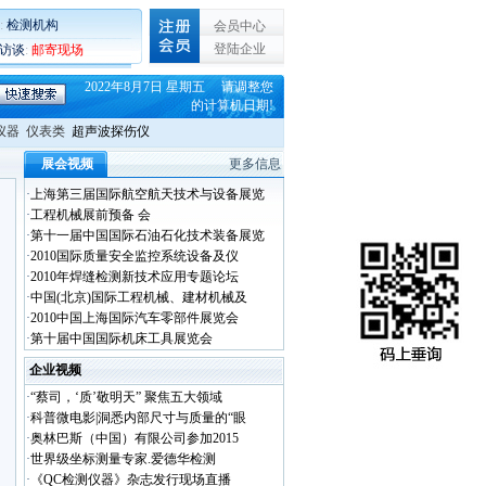
:
检测机构
会员中心
登陆企业
C访谈
:
邮寄现场
2022年8月7日 星期五 请调整您
的计算机日期!
仪器
仪表类
超声波探伤仪
展会视频
更多信息
·
上海第三届国际航空航天技术与设备展览
·
工程机械展前预备 会
·
第十一届中国国际石油石化技术装备展览
·
2010国际质量安全监控系统设备及仪
·
2010年焊缝检测新技术应用专题论坛
·
中国(北京)国际工程机械、建材机械及
·
2010中国上海国际汽车零部件展览会
·
第十届中国国际机床工具展览会
企业视频
·
“蔡司，‘质’敬明天” 聚焦五大领域
·
科普微电影|洞悉内部尺寸与质量的“眼
·
奥林巴斯（中国）有限公司参加2015
·
世界级坐标测量专家.爱德华检测
·
《QC检测仪器》杂志发行现场直播