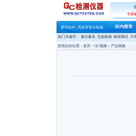
·
铸就AI服务器质量动脉 – 高
·
铸就AI服务器质量动脉 – 高
·
ZEISS BOSELLO ADR 让内部缺
专家
·
蔡司和亿纬锂能达成战略合作
·
大牌云集 买家升级 ——26
·
蔡司软件 | 高效变形分析能
·
铸就AI服务器质量动脉 – 高
热门关键字：
量仪量具
无损检测
物理测试
力
·
铸就AI服务器质量动脉 – 高
·
ZEISS BOSELLO ADR 让内部缺
您现在的位置：
首页
> QC视频 > 产品视频
·
蔡司和亿纬锂能达成战略合作
·
大牌云集 买家升级 ——26