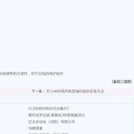
回收钢带的方便性，利于后续的维护操作。
[
返回
] [
顶部
]
下一条：
ECA4000系列角度编码器的安装方法
·LC200系列绝对式光栅尺2
·蔡司光学仪器.测量机360度视频演示
·泛太自动化（沈阳）有限公司
·沟槽测量