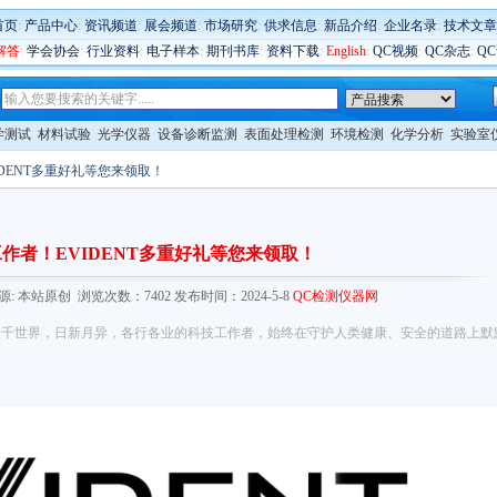
首页
:
产品中心
:
资讯频道
:
展会频道
:
市场研究
:
供求信息
:
新品介绍
:
企业名录
:
技术文章
解答
:
学会协会
:
行业资料
:
电子样本
:
期刊书库
:
资料下载
:
English
:
QC视频
:
QC杂志
:
Q
学测试
材料试验
光学仪器
设备诊断监测
表面处理检测
环境检测
化学分析
实验室
IDENT多重好礼等您来领取！
作者！EVIDENT多重好礼等您来领取！
.com/ 来源: 本站原创 浏览次数：7402 发布时间：2024-5-8
QC检测仪器网
大千世界，日新月异，各行各业的科技工作者，始终在守护人类健康、安全的道路上默