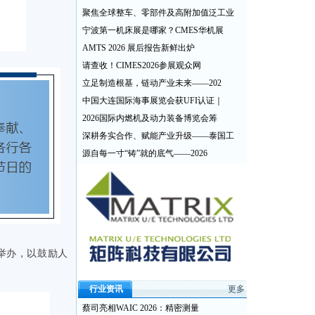
聚焦全球整车、零部件及高附加值泛工业
宁波第一机床展是哪家？CMES华机展
AMTS 2026 展后报告新鲜出炉
请查收！CIMES2026参展观众网
立足制造根基，链动产业未来——202
中国大连国际海事展览会获UFI认证｜
2026国际内燃机及动力装备博览会筹
深耕务实合作、赋能产业升级——泰国工
源自每一寸“铸”就的底气——2026
举办，以鼓励人
行业资讯
更多
蔡司亮相WAIC 2026：精密测量