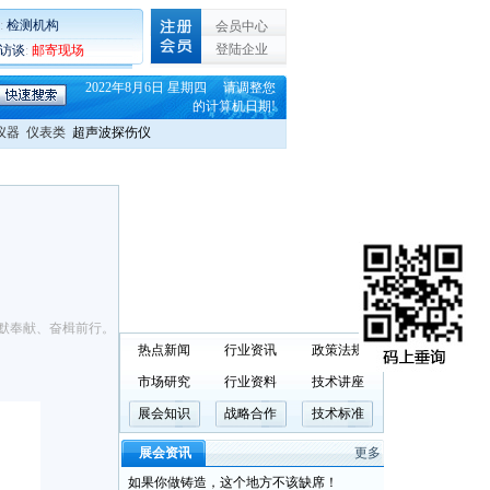
:
检测机构
会员中心
登陆企业
C访谈
:
邮寄现场
2022年8月6日 星期四 请调整您
的计算机日期!
仪器
仪表类
超声波探伤仪
默奉献、奋楫前行。
热点新闻
行业资讯
政策法规
市场研究
行业资料
技术讲座
展会知识
战略合作
技术标准
展会资讯
更多
如果你做铸造，这个地方不该缺席！