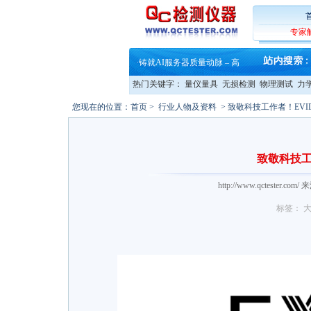
·
蔡司软件 | 高效变形分析能
专家
·
铸就AI服务器质量动脉 – 高
·
铸就AI服务器质量动脉 – 高
·
ZEISS BOSELLO ADR 让内部缺
·
蔡司和亿纬锂能达成战略合作
热门关键字：
量仪量具
无损检测
物理测试
力
·
大牌云集 买家升级 ——26
·
蔡司软件 | 高效变形分析能
您现在的位置：
首页
>
行业人物及资料
> 致敬科技工作者！EV
·
铸就AI服务器质量动脉 – 高
·
铸就AI服务器质量动脉 – 高
·
ZEISS BOSELLO ADR 让内部缺
·
蔡司和亿纬锂能达成战略合作
致敬科技工
·
大牌云集 买家升级 ——26
http://www.qctester
标签： 