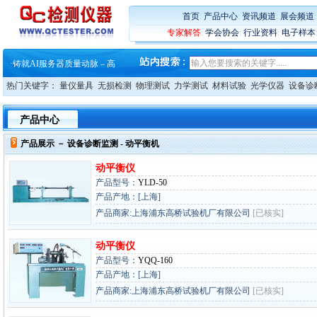
首页
:
产品中心
:
资讯频道
:
展会频道
专家解答
:
学会协会
:
行业资料
:
电子样本
·
蔡司软件 | 高效变形分析能
·
铸就AI服务器质量动脉 – 高
·
铸就AI服务器质量动脉 – 高
·
ZEISS BOSELLO ADR 让内部缺
热门关键字：
量仪量具
无损检测
物理测试
力学测试
材料试验
光学仪器
设备诊
·
蔡司和亿纬锂能达成战略合作
·
大牌云集 买家升级 ——26
·
蔡司软件 | 高效变形分析能
产品中心
·
铸就AI服务器质量动脉 – 高
·
铸就AI服务器质量动脉 – 高
产品展示 －
设备诊断监测
- 动平衡机
·
ZEISS BOSELLO ADR 让内部缺
·
蔡司和亿纬锂能达成战略合作
动平衡仪
·
大牌云集 买家升级 ——26
产品型号：
YLD-50
产品产地：[上海]
产品商家:上海浦东高桥试验机厂有限公司
[已核实]
动平衡仪
产品型号：
YQQ-160
产品产地：[上海]
产品商家:上海浦东高桥试验机厂有限公司
[已核实]