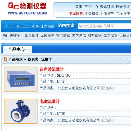
·
大牌云集 买家升级 ——26
首页
:
产品中心
:
资讯频道
:
展会频道
·
蔡司软件 | 高效变形分析能
·
铸就AI服务器质量动脉 – 高
专家解答
:
学会协会
:
行业资料
:
电子样本
·
铸就AI服务器质量动脉 – 高
·
ZEISS BOSELLO ADR 让内部缺
·
蔡司和亿纬锂能达成战略合作
·
大牌云集 买家升级 ——26
热门关键字：
量仪量具
无损检测
物理测试
力学测试
材料试验
光学仪器
设备诊
产品中心
产品展示 －
仪表类
- 流量计
超声波流量计
产品型号：
SDC-100
产品产地：[广东]
产品商家:广州胜仕自动化仪表有限公司
[已核实]
电磁流量计
产品型号：
产品产地：[广东]
产品商家:广州胜仕自动化仪表有限公司
[已核实]