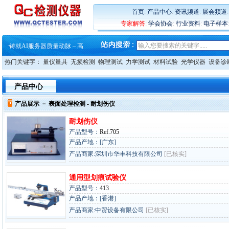
·
ZEISS BOSELLO ADR 让内部缺
·
蔡司和亿纬锂能达成战略合作
首页
:
产品中心
:
资讯频道
:
展会频道
·
大牌云集 买家升级 ——26
专家解答
:
学会协会
:
行业资料
:
电子样本
·
蔡司软件 | 高效变形分析能
·
铸就AI服务器质量动脉 – 高
·
铸就AI服务器质量动脉 – 高
·
ZEISS BOSELLO ADR 让内部缺
热门关键字：
量仪量具
无损检测
物理测试
力学测试
材料试验
光学仪器
设备诊
·
蔡司和亿纬锂能达成战略合作
·
大牌云集 买家升级 ——26
产品中心
产品展示 －
表面处理检测
- 耐划伤仪
耐划伤仪
产品型号：
Ref.705
产品产地：[广东]
产品商家:深圳市华丰科技有限公司
[已核实]
通用型划痕试验仪
产品型号：
413
产品产地：[香港]
产品商家:中贸设备有限公司
[已核实]