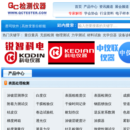
·
铸就AI服务器质量动脉 – 高
·
铸就AI服务器质量动脉 – 高
首页
:
产品中心
:
资讯频道
:
展会频道
·
ZEISS BOSELLO ADR 让内部缺
专家解答
:
学会协会
:
行业资料
:
电子样本
·
蔡司和亿纬锂能达成战略合作
·
大牌云集 买家升级 ——26
·
蔡司软件 | 高效变形分析能
·
铸就AI服务器质量动脉 – 高
热门关键字：
量仪量具
无损检测
物理测试
力学测试
材料试验
光学仪器
设备诊
·
铸就AI服务器质量动脉 – 高
·
ZEISS BOSELLO ADR 让内部缺
·
蔡司和亿纬锂能达成战略合作
·
大牌云集 买家升级 ——26
产品中心
表面处理检测
涂镀层测厚仪
白度仪
表面粗糙度仪
表面检测仪
成膜
附着力测试仪
干膜检验仪
干燥时间记录
钢筋锈蚀仪
管道
桔皮仪
卷边试验机
耐划伤仪
逆反射系数测
色差
梯度烤箱
透光仪
涂镀层硬度计
涂膜器
雾影
粘度测量仪
遮盖力仪
针孔检测仪
致密性测试仪
其它