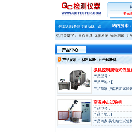
·
ZEISS BOSELLO ADR 让内部缺
·
蔡司和亿纬锂能达成战略合作
·
大牌云集 买家升级 ——26
专家
·
蔡司软件 | 高效变形分析能
·
铸就AI服务器质量动脉 – 高
·
铸就AI服务器质量动脉 – 高
·
ZEISS BOSELLO ADR 让内部缺
热门关键字：
量仪量具
无损检测
物理测试
力
·
蔡司和亿纬锂能达成战略合作
·
大牌云集 买家升级 ——26
产品中心
产品展示 －
材料试验
- 冲击试验机
微机控制摆锤式低温
产品型号：
产品产地：[]
产品商家:济南科汇试验
高温冲击试验机
产品型号：
产品产地：[]
产品商家:吴忠继仁试验