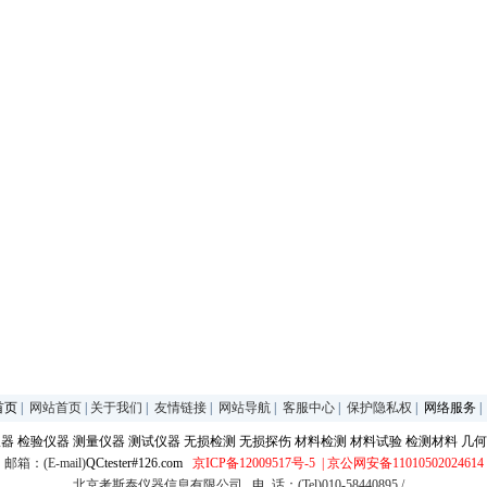
首页
|
网站首页
|
关于我们
|
友情链接
|
网站导航
|
客服中心
|
保护隐私权
|
网络服务
仪器
检验仪器
测量仪器
测试仪器
无损检测
无损探伤
材料检测
材料试验
检测材料
几何
邮箱：(E-mail)
QCtester#126.com
京ICP备12009517号-5
| 京公网安备11010502024614
北京考斯泰仪器信息有限公司 电 话：(Tel)010-58440895 /