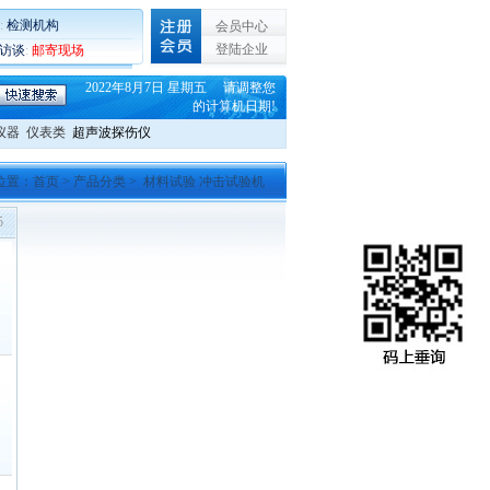
:
检测机构
会员中心
登陆企业
C访谈
:
邮寄现场
2022年8月7日 星期五 请调整您
的计算机日期!
仪器
仪表类
超声波探伤仪
位置：
首页
>
产品分类
> 材料试验 冲击试验机
5