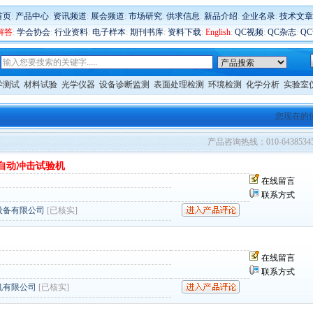
首页
:
产品中心
:
资讯频道
:
展会频道
:
市场研究
:
供求信息
:
新品介绍
:
企业名录
:
技术文章
解答
:
学会协会
:
行业资料
:
电子样本
:
期刊书库
:
资料下载
:
English
:
QC视频
:
QC杂志
:
Q
学测试
材料试验
光学仪器
设备诊断监测
表面处理检测
环境检测
化学分析
实验室
您现在的
产品咨询热线：010-6438534
自动冲击试验机
在线留言
联系方式
设备有限公司
[已核实]
在线留言
联系方式
机有限公司
[已核实]