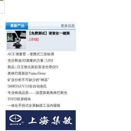
最新产品
更多信息
【免费测试】请查收一键测
..
[详细]
·ACE 测量臂 – 便携式三坐标测
·充分释放3D测量的力量 | 5月8
·新品 | 日立推出新款直读光谱仪O
·奥林巴斯新款Vanta Eleme
·矿业分析不可缺少的“神器”
·560RSSZ/V3.0全自动洛氏
·专业铸就品质——深度探索奥林巴斯光
·TOFD双屏模块
·一体化手持式全屏触摸工业内窥镜