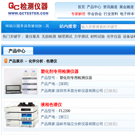
·
ZEISS BOSELLO ADR 让内部缺
·
蔡司和亿纬锂能达成战略合作
首页
:
产品中心
:
资讯频道
:
展会频道
·
大牌云集 买家升级 ——26
专家解答
:
学会协会
:
行业资料
:
电子样本
·
蔡司软件 | 高效变形分析能
·
铸就AI服务器质量动脉 – 高
·
铸就AI服务器质量动脉 – 高
·
ZEISS BOSELLO ADR 让内部缺
热门关键字：
量仪量具
无损检测
物理测试
力学测试
材料试验
光学仪器
设备诊
·
蔡司和亿纬锂能达成战略合作
·
大牌云集 买家升级 ——26
产品中心
产品展示 －
化学分析
- 色谱仪
塑化剂专用检测仪器
产品型号：
塑化剂专用检测仪器
产品产地：[深圳]
产品商家:深圳市禾苗分析仪器有限公司
[已核实]
液相色谱仪
产品型号：
FL2200
产品产地：[浙江]
产品商家:温岭市福立分析仪器有限公司
[已核实]