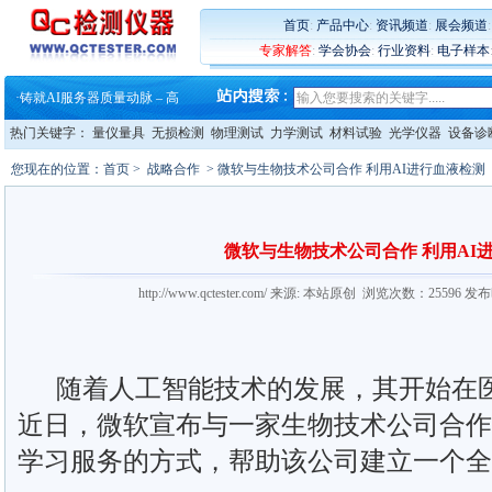
·
蔡司和亿纬锂能达成战略合作
·
大牌云集 买家升级 ——26
首页
:
产品中心
:
资讯频道
:
展会频道
·
蔡司软件 | 高效变形分析能
专家解答
:
学会协会
:
行业资料
:
电子样本
·
铸就AI服务器质量动脉 – 高
·
铸就AI服务器质量动脉 – 高
·
ZEISS BOSELLO ADR 让内部缺
·
蔡司和亿纬锂能达成战略合作
热门关键字：
量仪量具
无损检测
物理测试
力学测试
材料试验
光学仪器
设备诊
·
大牌云集 买家升级 ——26
您现在的位置：
首页
>
战略合作
> 微软与生物技术公司合作 利用AI进行血液检测
微软与生物技术公司合作 利用AI
http://www.qctester.com/ 来源: 本站原创 浏览次数：25596 发
随着人工智能技术的发展，其开始在医
近日，微软宣布与一家生物技术公司合作
学习服务的方式，帮助该公司建立一个全