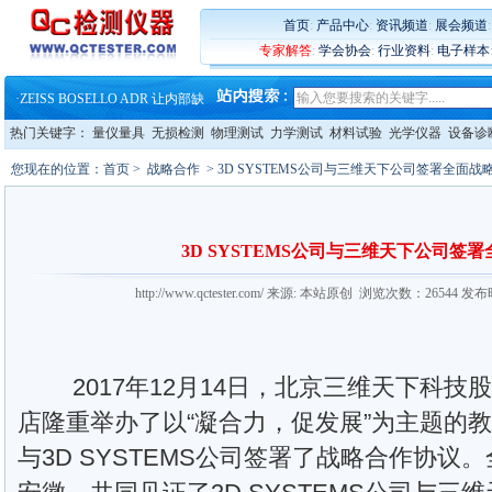
首页
:
产品中心
:
资讯频道
:
展会频道
·
蔡司软件 | 高效变形分析能
专家解答
:
学会协会
:
行业资料
:
电子样本
·
铸就AI服务器质量动脉 – 高
·
铸就AI服务器质量动脉 – 高
·
ZEISS BOSELLO ADR 让内部缺
·
蔡司和亿纬锂能达成战略合作
热门关键字：
量仪量具
无损检测
物理测试
力学测试
材料试验
光学仪器
设备诊
·
大牌云集 买家升级 ——26
·
蔡司软件 | 高效变形分析能
您现在的位置：
首页
>
战略合作
> 3D SYSTEMS公司与三维天下公司签署全面战
·
铸就AI服务器质量动脉 – 高
·
铸就AI服务器质量动脉 – 高
·
ZEISS BOSELLO ADR 让内部缺
·
蔡司和亿纬锂能达成战略合作
3D SYSTEMS公司与三维天下公司签
·
大牌云集 买家升级 ——26
http://www.qctester.com/ 来源: 本站原创 浏览次数：26544 发
2017年12月14日，北京三维天下科技
店隆重举办了以“凝合力，促发展”为主题的
与3D SYSTEMS公司签署了战略合作协议