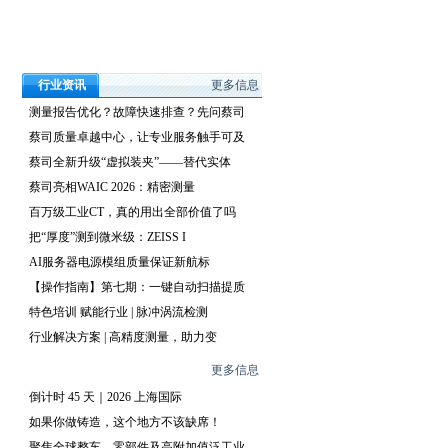
行业资讯
更多信息
测量报告优化？故障快速排查？先问蔡司
蔡司质量卓越中心，让专业服务触手可及
蔡司全新升级“虚拟装夹”——替代实体
蔡司亮相WAIC 2026：精密测量
百万级工业CT，真的用出全部价值了吗
把“厚度”测到微米级：ZEISS I
AI服务器电源模组质量保证新航标
【操作指南】第七期：一键自动扫描提质
特色培训 赋能行业 | 脉冲涡流检测
行业解决方案 | 高精度测量，助力变
展会资讯
更多信息
倒计时 45 天｜2026 上海国际
如果你做铸造，这个地方不该缺席！
聚焦全球整车、零部件及高附加值泛工业