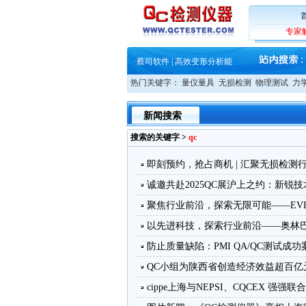
·
铸就AI服务器质量动脉 – 高
·
ZEISS BOSELLO ADR 让内部缺
专家
·
蔡司和亿纬锂能达成战略合作
·
大牌云集 买家升级 ——26
·
蔡司软件 | 高效变形分析能
·
铸就AI服务器质量动脉 – 高
热门关键字：
量仪量具
无损检测
物理测试
力
·
铸就AI服务器质量动脉 – 高
·
ZEISS BOSELLO ADR 让内部缺
·
蔡司和亿纬锂能达成战略合作
新闻搜索
·
大牌云集 买家升级 ——26
搜索的关键字 >
qc
即刻预约，抢占商机 | 汇聚无损检测行
诚邀共赴2025QC展沪上之约：新锐
聚焦行业前沿，探索无限可能——EVIDEN
以先进科技，探索行业前沿——奥林巴斯亮
防止质量缺陷：PMI QA/QC测试成功
QC小组为陕西省创造经济效益超百亿
cippe上海与NEPSI、CQCEX 强