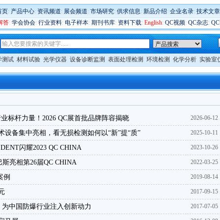
首页
:
产品中心
:
资讯频道
:
展会频道
:
市场研究
:
供求信息
:
新品介绍
:
企业名录
:
技术文章
解答
:
学会协会
:
行业资料
:
电子样本
:
期刊书库
:
资料下载
:
English
:
QC视频
:
QC杂志
:
Q
学测试
材料试验
光学仪器
设备诊断监测
表面处理检测
环境检测
化学分析
实验室
业标杆力量！2026 QC展首批品牌阵容揭晓
2026-06-12
技术设备集中亮相，看无损检测如何以“新”提“质”
2025-10-11
T闪耀2023 QC CHINA
2023-10-26
相第26届QC CHINA
2022-03-25
案例
2019-08-14
元
2017-09-15
强联合 为中国防爆行业注入创新动力
2017-07-05