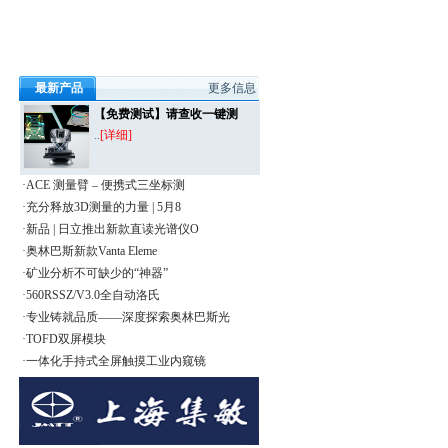
最新产品
更多信息
【免费测试】请查收一键测
..
[详细]
·ACE 测量臂 – 便携式三坐标测
·充分释放3D测量的力量 | 5月8
·新品 | 日立推出新款直读光谱仪O
·奥林巴斯新款Vanta Eleme
·矿业分析不可缺少的“神器”
·560RSSZ/V3.0全自动洛氏
·专业铸就品质——深度探索奥林巴斯光
·TOFD双屏模块
·一体化手持式全屏触摸工业内窥镜