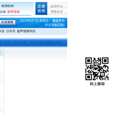
:
检测机构
会员中心
登陆企业
C访谈
:
邮寄现场
2022年8月7日 星期五 请调整您
的计算机日期!
仪器
仪表类
超声波探伤仪
置：
首页
>
产品分类
> 化学分析 锰磷硅分析仪
5