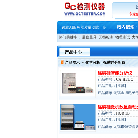
·
蔡司和亿纬锂能达成战略合作
·
大牌云集 买家升级 ——26
·
蔡司软件 | 高效变形分析能
专家
·
铸就AI服务器质量动脉 – 高
·
铸就AI服务器质量动脉 – 高
·
ZEISS BOSELLO ADR 让内部缺
·
蔡司和亿纬锂能达成战略合作
热门关键字：
量仪量具
无损检测
物理测试
力
·
大牌云集 买家升级 ——26
产品中心
产品展示 －
化学分析
- 锰磷硅分析仪
锰磷硅智能分析仪
产品型号：
CA-H51JC
产品产地：[江苏]
产品商家:无锡金博电子
锰磷硅微机数显自动
产品型号：
HQR-3B
产品产地：[江苏]
产品商家:无锡市钱荣高