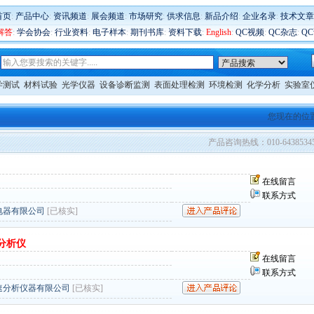
首页
:
产品中心
:
资讯频道
:
展会频道
:
市场研究
:
供求信息
:
新品介绍
:
企业名录
:
技术文章
解答
:
学会协会
:
行业资料
:
电子样本
:
期刊书库
:
资料下载
:
English
:
QC视频
:
QC杂志
:
Q
学测试
材料试验
光学仪器
设备诊断监测
表面处理检测
环境检测
化学分析
实验室
您现在的位
产品咨询热线：010-6438534
在线留言
联系方式
电器有限公司
[已核实]
分析仪
在线留言
联系方式
速分析仪器有限公司
[已核实]