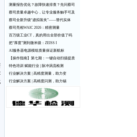
测量报告优化？故障快速排查？先问蔡司
蔡司质量卓越中心，让专业服务触手可及
蔡司全新升级“虚拟装夹”——替代实体
蔡司亮相WAIC 2026：精密测量
百万级工业CT，真的用出全部价值了吗
把“厚度”测到微米级：ZEISS I
AI服务器电源模组质量保证新航标
【操作指南】第七期：一键自动扫描提质
新
特色培训 赋能行业 | 脉冲涡流检测
容
行业解决方案 | 高精度测量，助力变
比
行业解决方案 | 高精度闪测，助力锡