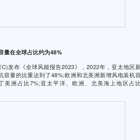
容量在全球占比约为48%
C)发布《全球风能报告2023》，2022年，亚太地区
机容量的比重达到了48%;欧洲和北美洲新增风电装机
;拉丁美洲占比7%;亚太平洋、欧洲、北美海上地区占