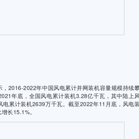
，2016-2022年中国风电累计并网装机容量规模持续
021年底，全国风电累计装机3.28亿千瓦，其中陆上
风电累计装机2639万千瓦。截至2022年11月底，风电
增长15.1%。