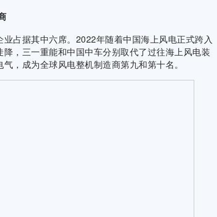
商
业占据其中六席。2022年随着中国海上风电正式跨入
陡降，三一重能和中国中车分别取代了过往海上风电装
电气，成为全球风电整机制造商第九和第十名。