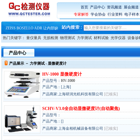
·
大牌云集 买家升级 ——26
·
蔡司软件 | 高效变形分析能
首页
:
产品中心
:
资讯频道
:
展会频道
·
铸就AI服务器质量动脉 – 高
专家解答
:
学会协会
:
行业资料
:
电子样本
·
铸就AI服务器质量动脉 – 高
·
ZEISS BOSELLO ADR 让内部缺
·
蔡司和亿纬锂能达成战略合作
·
大牌云集 买家升级 ——26
热门关键字：
量仪量具
无损检测
物理测试
力学测试
材料试验
光学仪器
设备诊
产品中心
产品展示 －
力学测试
- 显微硬度计
HV-1000 显微硬度计
产品型号：
HV-1000
产品产地：[上海]
产品商家:上海研润光机科技有限公司
[已核实]
SCHV-V3.0全自动显微硬度计(自动聚焦)
产品型号：
产品产地：[]
产品商家:上海金相机械设备有限公司
[已核实]