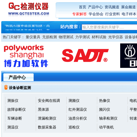
首页
:
产品中心
:
资讯频道
:
展会频道
专家解答
:
学会协会
:
行业资料
:
电子样本
·
蔡司软件 | 高效变形分析能
·
铸就AI服务器质量动脉 – 高
·
铸就AI服务器质量动脉 – 高
·
ZEISS BOSELLO ADR 让内部缺
热门关键字：
量仪量具
无损检测
物理测试
力学测试
材料试验
光学仪器
设备诊
·
蔡司和亿纬锂能达成战略合作
·
大牌云集 买家升级 ——26
·
蔡司软件 | 高效变形分析能
·
铸就AI服务器质量动脉 – 高
·
铸就AI服务器质量动脉 – 高
·
ZEISS BOSELLO ADR 让内部缺
·
蔡司和亿纬锂能达成战略合作
·
大牌云集 买家升级 ——26
产品中心
设备诊断监测
测振仪
安全阀在线调
测频仪
热像仪
电机
故障诊断仪
黑体源
红外测温仪
频闪仪
平整
车辆诊断
泄漏检测仪
油质分析仪
轴承检测仪
转速
测温仪
数据采集器
巡检仪
动平衡机