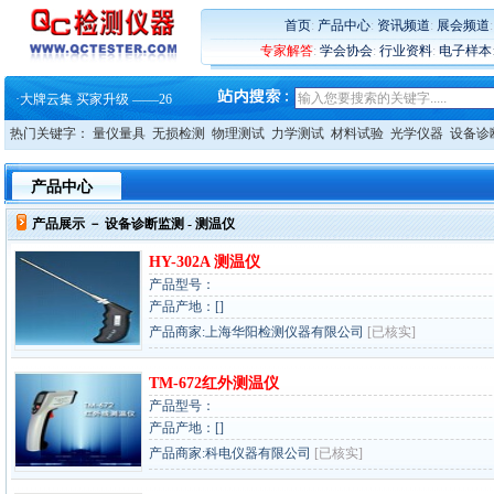
首页
:
产品中心
:
资讯频道
:
展会频道
专家解答
:
学会协会
:
行业资料
:
电子样本
·
蔡司软件 | 高效变形分析能
·
铸就AI服务器质量动脉 – 高
·
铸就AI服务器质量动脉 – 高
热门关键字：
量仪量具
无损检测
物理测试
力学测试
材料试验
光学仪器
设备诊
·
ZEISS BOSELLO ADR 让内部缺
·
蔡司和亿纬锂能达成战略合作
·
大牌云集 买家升级 ——26
产品中心
·
蔡司软件 | 高效变形分析能
·
铸就AI服务器质量动脉 – 高
产品展示 －
设备诊断监测
- 测温仪
·
铸就AI服务器质量动脉 – 高
·
ZEISS BOSELLO ADR 让内部缺
HY-302A 测温仪
·
蔡司和亿纬锂能达成战略合作
产品型号：
·
大牌云集 买家升级 ——26
产品产地：[]
产品商家:上海华阳检测仪器有限公司
[已核实]
TM-672红外测温仪
产品型号：
产品产地：[]
产品商家:科电仪器有限公司
[已核实]