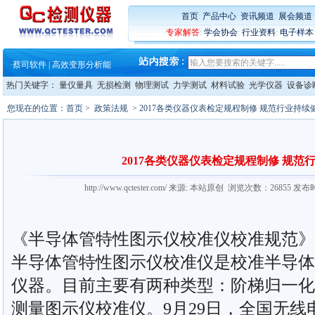
·
铸就AI服务器质量动脉 – 高
·
铸就AI服务器质量动脉 – 高
首页
:
产品中心
:
资讯频道
:
展会频道
·
ZEISS BOSELLO ADR 让内部缺
专家解答
:
学会协会
:
行业资料
:
电子样本
·
蔡司和亿纬锂能达成战略合作
·
大牌云集 买家升级 ——26
·
蔡司软件 | 高效变形分析能
·
铸就AI服务器质量动脉 – 高
热门关键字：
量仪量具
无损检测
物理测试
力学测试
材料试验
光学仪器
设备诊
·
铸就AI服务器质量动脉 – 高
·
ZEISS BOSELLO ADR 让内部缺
您现在的位置：
首页
>
政策法规
> 2017各类仪器仪表检定规程制修 规范行业持续
·
蔡司和亿纬锂能达成战略合作
·
大牌云集 买家升级 ——26
2017各类仪器仪表检定规程制修 规范
http://www.qctester.com/ 来源: 本站原创 浏览次数：26855 发布
《半导体管特性图示仪校准仪校准规范》
半导体管特性图示仪校准仪是校准半导体
仪器。目前主要有两种类型：阶梯归一化
测量图示仪校准仪。9月29日，全国无