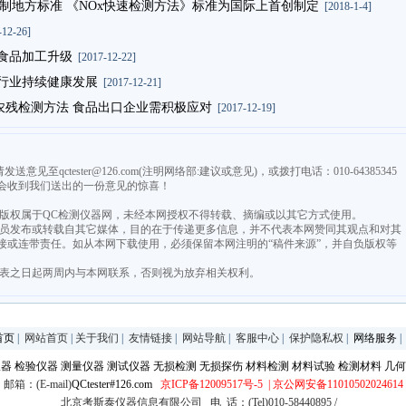
制地方标准 《NOx快速检测方法》标准为国际上首创制定
[2018-1-4]
12-26]
口食品加工升级
[2017-12-22]
范行业持续健康发展
[2017-12-21]
农残检测方法 食品出口企业需积极应对
[2017-12-19]
qctester@126.com(注明网络部:建议或意见)，或拨打电话：010-64385345
会收到我们送出的一份意见的惊喜！
，版权属于QC检测仪器网，未经本网授权不得转载、摘编或以其它方式使用。
由会员发布或转载自其它媒体，目的在于传递更多信息，并不代表本网赞同其观点和对其
接或连带责任。如从本网下载使用，必须保留本网注明的“稿件来源”，并自负版权等
发表之日起两周内与本网联系，否则视为放弃相关权利。
首页
|
网站首页
|
关于我们
|
友情链接
|
网站导航
|
客服中心
|
保护隐私权
|
网络服务
仪器
检验仪器
测量仪器
测试仪器
无损检测
无损探伤
材料检测
材料试验
检测材料
几何
邮箱：(E-mail)
QCtester#126.com
京ICP备12009517号-5
| 京公网安备11010502024614
北京考斯泰仪器信息有限公司 电 话：(Tel)010-58440895 /