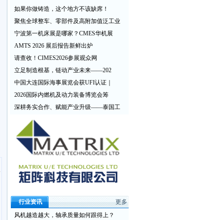
如果你做铸造，这个地方不该缺席！
聚焦全球整车、零部件及高附加值泛工业
宁波第一机床展是哪家？CMES华机展
AMTS 2026 展后报告新鲜出炉
请查收！CIMES2026参展观众网
立足制造根基，链动产业未来——202
中国大连国际海事展览会获UFI认证｜
2026国际内燃机及动力装备博览会筹
深耕务实合作、赋能产业升级——泰国工
行业资讯
更多
风机越造越大，轴承质量如何跟得上？