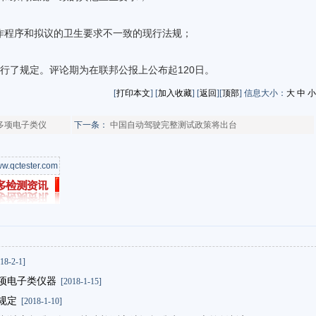
作程序和拟议的卫生要求不一致的现行法规；
了规定。评论期为在联邦公报上公布起120日。
[
打印本文
] [
加入收藏
] [
返回
][
顶部
] 信息大小：
大
中
小
涉多项电子类仪
下一条：
中国自动驾驶完整测试政策将出台
w.qctester.com
18-2-1]
多项电子类仪器
[2018-1-15]
规定
[2018-1-10]