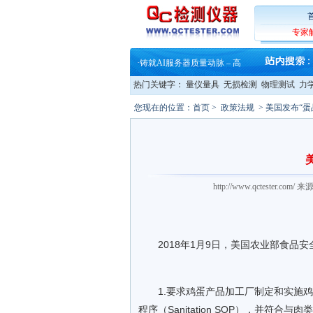
·
铸就AI服务器质量动脉 – 高
·
ZEISS BOSELLO ADR 让内部缺
·
蔡司和亿纬锂能达成战略合作
专家
·
大牌云集 买家升级 ——26
·
蔡司软件 | 高效变形分析能
·
铸就AI服务器质量动脉 – 高
·
铸就AI服务器质量动脉 – 高
热门关键字：
量仪量具
无损检测
物理测试
力
·
ZEISS BOSELLO ADR 让内部缺
·
蔡司和亿纬锂能达成战略合作
您现在的位置：
首页
>
政策法规
> 美国发布“
·
大牌云集 买家升级 ——26
http://www.qctester.
2018年1月9日，
美国农业部
食品安
1.要求鸡蛋产品加工厂制定和实施鸡蛋
程序（Sanitation SOP），并符