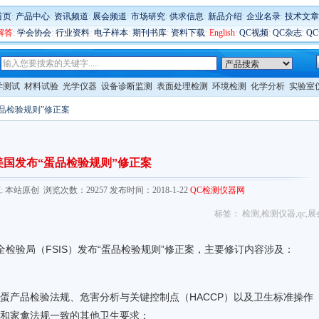
首页
:
产品中心
:
资讯频道
:
展会频道
:
市场研究
:
供求信息
:
新品介绍
:
企业名录
:
技术文章
解答
:
学会协会
:
行业资料
:
电子样本
:
期刊书库
:
资料下载
:
English
:
QC视频
:
QC杂志
:
Q
学测试
材料试验
光学仪器
设备诊断监测
表面处理检测
环境检测
化学分析
实验室
蛋品检验规则”修正案
美国发布“蛋品检验规则”修正案
com/ 来源: 本站原创 浏览次数：29257 发布时间：2018-1-22
QC检测仪器网
标签：
检测
,
检测仪器
,
qc
,
展
全
检验局（FSIS）发布“蛋品检验规则”
修正
案，主要修订内容涉及：
产品检验法规、危害分析与关键控制点（HACCP）以及卫生标准操作
合与肉类和家禽法规一致的其他卫生要求；