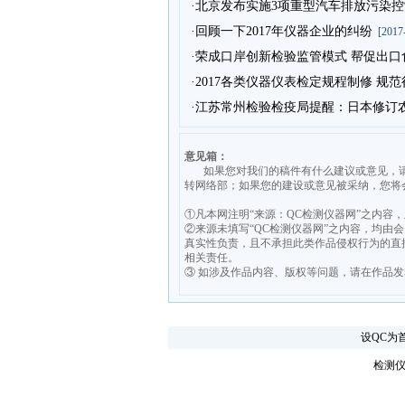
·北京发布实施3项重型汽车排放污染控
·回顾一下2017年仪器企业的纠纷
[2017-
·荣成口岸创新检验监管模式 帮促出
·2017各类仪器仪表检定规程制修 规
·江苏常州检验检疫局提醒：日本修订
意见箱：
如果您对我们的稿件有什么建议或意见，请发送意见至
转网络部；如果您的建设或意见被采纳，您将
①凡本网注明“来源：QC检测仪器网”之内容
②来源未填写“QC检测仪器网”之内容，均
真实性负责，且不承担此类作品侵权行为的直
相关责任。
③ 如涉及作品内容、版权等问题，请在作品
设QC为
检测