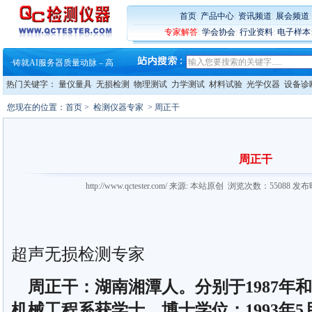
·
蔡司和亿纬锂能达成战略合作
·
大牌云集 买家升级 ——26
首页
:
产品中心
:
资讯频道
:
展会频道
·
蔡司软件 | 高效变形分析能
专家解答
:
学会协会
:
行业资料
:
电子样本
·
铸就AI服务器质量动脉 – 高
·
铸就AI服务器质量动脉 – 高
·
ZEISS BOSELLO ADR 让内部缺
·
蔡司和亿纬锂能达成战略合作
热门关键字：
量仪量具
无损检测
物理测试
力学测试
材料试验
光学仪器
设备诊
·
大牌云集 买家升级 ——26
您现在的位置：
首页
>
检测仪器专家
> 周正干
周正干
http://www.qctester.com/ 来源: 本站原创 浏览次数：55088 发
超声无损检测专家
周正干：湖南湘潭人。分别于1987年和
机械工程系获学士、博士学位；1993年5月