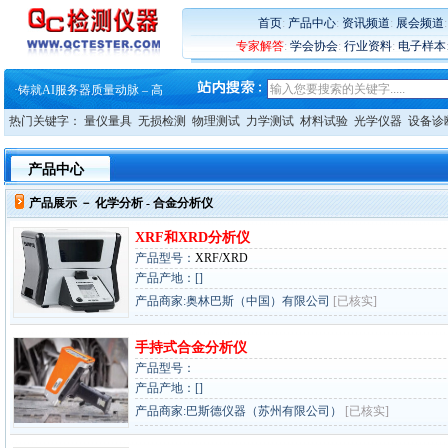
首页
:
产品中心
:
资讯频道
:
展会频道
·
蔡司软件 | 高效变形分析能
专家解答
:
学会协会
:
行业资料
:
电子样本
·
铸就AI服务器质量动脉 – 高
·
铸就AI服务器质量动脉 – 高
·
ZEISS BOSELLO ADR 让内部缺
·
蔡司和亿纬锂能达成战略合作
热门关键字：
量仪量具
无损检测
物理测试
力学测试
材料试验
光学仪器
设备诊
·
大牌云集 买家升级 ——26
·
蔡司软件 | 高效变形分析能
·
铸就AI服务器质量动脉 – 高
产品中心
·
铸就AI服务器质量动脉 – 高
·
ZEISS BOSELLO ADR 让内部缺
产品展示 －
化学分析
- 合金分析仪
·
蔡司和亿纬锂能达成战略合作
XRF和XRD分析仪
·
大牌云集 买家升级 ——26
产品型号：
XRF/XRD
产品产地：[]
产品商家:奥林巴斯（中国）有限公司
[已核实]
手持式合金分析仪
产品型号：
产品产地：[]
产品商家:巴斯德仪器（苏州有限公司）
[已核实]