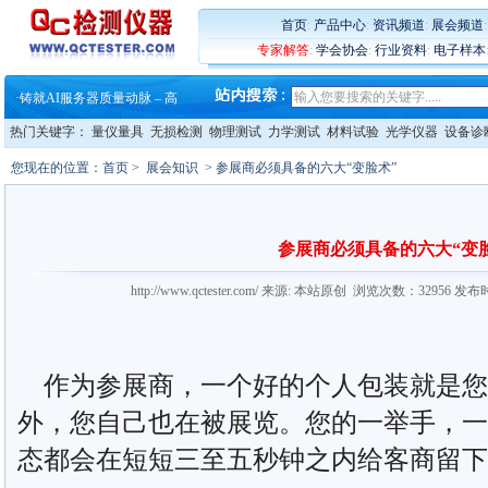
·
ZEISS BOSELLO ADR 让内部缺
·
蔡司和亿纬锂能达成战略合作
首页
:
产品中心
:
资讯频道
:
展会频道
·
大牌云集 买家升级 ——26
专家解答
:
学会协会
:
行业资料
:
电子样本
·
蔡司软件 | 高效变形分析能
·
铸就AI服务器质量动脉 – 高
·
铸就AI服务器质量动脉 – 高
·
ZEISS BOSELLO ADR 让内部缺
热门关键字：
量仪量具
无损检测
物理测试
力学测试
材料试验
光学仪器
设备诊
·
蔡司和亿纬锂能达成战略合作
·
大牌云集 买家升级 ——26
您现在的位置：
首页
>
展会知识
> 参展商必须具备的六大“变脸术”
参展商必须具备的六大“变
http://www.qctester.com/ 来源: 本站原创 浏览次数：32956 发布
作为参展商，一个好的个人包装就是您
外，您自己也在被展览。您的一举手，一
态都会在短短三至五秒钟之内给客商留下