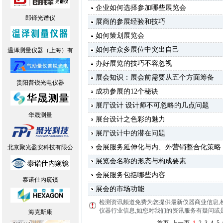
企业如何选择参加哪些展览会
郎铎光谱仪
展商的参展经验和技巧
如何策划展览会
如何在众多展位中突出自己
温泽测量仪器（上海）有
办好展览的技巧不容忽视
展会知识：展会前需要从五个方面筹备
贵阳普锐光电仪器
成功参展的12个秘诀
展厅设计 设计师不可忽略的几点问题
华晟测量
展台设计之色彩的魅力
展厅设计中的潜在问题
会展服务延伸化与内、外营销整合化策略
北京聚光盈安科技有限公
展览会名称的形态与构成要素
会展服务包括哪些内容
泰诺仕内窥镜
展会的市场功能
检测资讯频道免费为您提供最新仪器商业信息
,
仪器行业信息,如您对我们的资讯服务有疑问或是建议
海克斯康