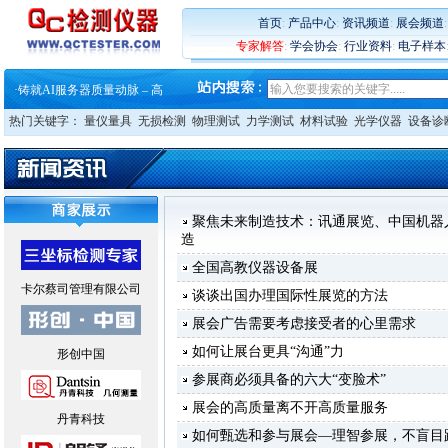
首页
:
产品中心
:
资讯频道
:
展会频道
专家解答
:
学会协会
:
行业资料
:
电子样本
·
蔡司软件 | 高效变形分析能
·
铸就AI服务器质量动脉 – 高
·
铸就AI服务器质量动脉 – 高
·
ZEISS BOSELLO ADR 让内部缺
热门关键字：
·
蔡司和亿纬锂能达成战略合作
量仪量具
无损检测
物理测试
力学测试
材料试验
光学仪器
设备诊
·
大牌云集 买家升级 ——26
·
蔡司软件 | 高效变形分析能
·
铸就AI服务器质量动脉 – 高
·
铸就AI服务器质量动脉 – 高
·
ZEISS BOSELLO ADR 让内部缺
聚焦未来制造技术：讯通展览、中国机器
·
蔡司和亿纬锂能达成战略合作
造
·
大牌云集 买家升级 ——26
全国高教仪器设备展
卡尔蔡司管理有限公司
谈谈出国办理国际性展览的方法
展会广告需要考虑接受者的心里需求
如何让展台更具“沟通”力
形创中国
参展商必须具备的六大“变脸术”
展会的高质量离不开高质量服务
丹青科技
如何甄选和参与展会—理智参展，不盲目