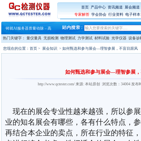
·
蔡司和亿纬锂能达成战略合作
首页
:
产品中心
:
资讯频道
:
展会频道
·
大牌云集 买家升级 ——26
专家解答
:
学会协会
:
行业资料
:
电子样本
·
蔡司软件 | 高效变形分析能
·
铸就AI服务器质量动脉 – 高
·
铸就AI服务器质量动脉 – 高
·
ZEISS BOSELLO ADR 让内部缺
热门关键字：
量仪量具
无损检测
物理测试
力学测试
材料试验
光学仪器
设备诊
·
蔡司和亿纬锂能达成战略合作
·
大牌云集 买家升级 ——26
您现在的位置：
首页
>
展会知识
> 如何甄选和参与展会—理智参展，不盲目跟风
如何甄选和参与展会—理智参展，
http://www.qctester.com/ 来源: 本站原创 浏览次数：34004 发布
现在的展会专业性越来越强，所以参展
业的知名展会有哪些，各有什么特点，参
再结合本企业的卖点，所在行业的特征，