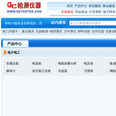
·
铸就AI服务器质量动脉 – 高
·
ZEISS BOSELLO ADR 让内部缺
首页
:
产品中心
:
资讯频道
:
展会频道
·
蔡司和亿纬锂能达成战略合作
专家解答
:
学会协会
:
行业资料
:
电子样本
·
大牌云集 买家升级 ——26
·
蔡司软件 | 高效变形分析能
·
铸就AI服务器质量动脉 – 高
·
铸就AI服务器质量动脉 – 高
热门关键字：
量仪量具
无损检测
物理测试
力学测试
材料试验
光学仪器
设备诊
·
ZEISS BOSELLO ADR 让内部缺
·
蔡司和亿纬锂能达成战略合作
·
大牌云集 买家升级 ——26
产品中心
电子电工
安规仪器
电流表
电能质量分析
电压表
集成
频率计
其它电工仪表
示波器
万用表
网络