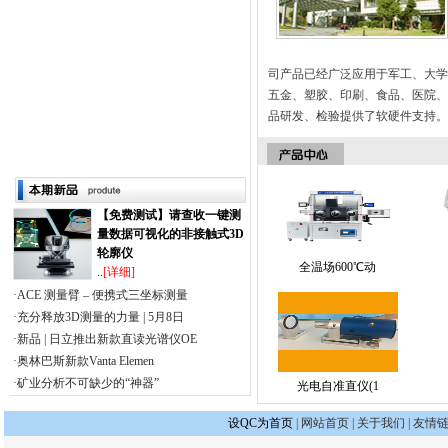
司产品已经广泛应用于军工、大学
五金、塑胶、印刷、食品、医院、
品研发、检验提供了软硬件支持。 
【免费测试】请查收一键测
量数据可视化的非接触式3D
轮廓仪
全温场600℃动
..
[详细]
·ACE 测量臂 – 便携式三坐标测量
·充分释放3D测量的力量 | 5月8日
·新品 | 日立推出新款直读光谱仪OE
·奥林巴斯新款Vanta Elemen
·矿业分析不可缺少的“神器”
光电自准直仪(1
设QC为首页
|
网站首页
|
关于我们
|
友情