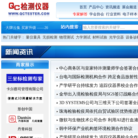
·
蔡司软件 | 高效变形分析能
·
铸就AI服务器质量动脉 – 高
首页
:
产品中心
:
资讯频道
:
展会频道
·
铸就AI服务器质量动脉 – 高
专家解答
:
学会协会
:
行业资料
:
电子样本
·
ZEISS BOSELLO ADR 让内部缺
·
蔡司和亿纬锂能达成战略合作
·
大牌云集 买家升级 ——26
热门关键字：
量仪量具
无损检测
物理测试
力学测试
材料试验
光学仪器
设备诊
中心商务区与皇家特许测量师学会签署合
台电与国际检测机构合作 跨足食品放射
产学研平台持续发力 追踪仪器界校企合
卡尔蔡司管理有限公司
金华出入境检验检疫局与SGS签订战略合
3D SYSTEMS公司与三维天下公司签署
形创中国
珠海检验检疫局依托自贸试验区优势推进
微软与生物技术公司合作 利用AI进行血
韩中环保产业机构签环境检测合作协议
丹青科技
产学研平台持续发力 追踪仪器界校企合