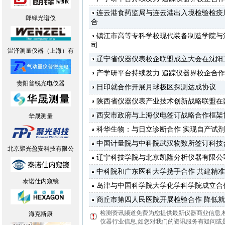
连云港食药监局与连云港出入境检验检疫
郎铎光谱仪
合
镇江市高等专科学校现代装备制造学院与
司
温泽测量仪器（上海）有
辽宁省仪器仪表校企联盟成立大会在沈阳
产学研平台持续发力 追踪仪器界校企合
贵阳普锐光电仪器
日印就合作开展月球极区探测达成协议
陕西省仪器仪表产业技术创新战略联盟在
西安市政府与上海仪电签订战略合作框架
华晟测量
科华生物：与日立诊断合作 实现自产试
中国计量院与中科院武汉物数所签订科技
北京聚光盈安科技有限公
辽宁科技学院与北京凯隆分析仪器有限公
中科院和广东医科大学携手合作 共建精
泰诺仕内窥镜
岛津与中国科学院大学化学科学院成立合
商丘市第四人民医院开展检验合作 降低
检测资讯频道免费为您提供最新仪器商业信息
,
海克斯康
仪器行业信息,如您对我们的资讯服务有疑问或是建议