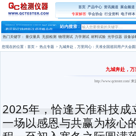
·
蔡司软件 | 高效变形分析能
·
铸就AI服务器质量动脉 – 高
首页
:
产品中心
:
资讯频道
:
展会频道
·
铸就AI服务器质量动脉 – 高
专家解答
:
学会协会
:
行业资料
:
电子样本
·
ZEISS BOSELLO ADR 让内部缺
·
蔡司和亿纬锂能达成战略合作
·
大牌云集 买家升级 ——26
·
蔡司软件 | 高效变形分析能
热门关键字：
量仪量具
无损检测
物理测试
力学测试
材料试验
光学仪器
设备诊
·
铸就AI服务器质量动脉 – 高
·
铸就AI服务器质量动脉 – 高
您现在的位置：
首页
>
热点专题
> 九城奔赴，万里同心：天准全国巡回用户大会圆
·
ZEISS BOSELLO ADR 让内部缺
·
蔡司和亿纬锂能达成战略合作
·
大牌云集 买家升级 ——26
九城奔赴，万
http://www.qctester
2025年，恰逢
天准科技
成
一场以感恩与共赢为核心