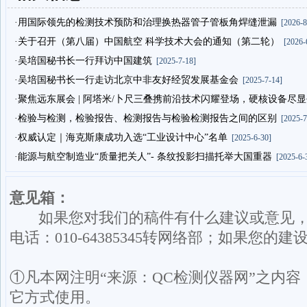
·用国际领先的检测技术预防和治理换热器管子管板角焊缝泄漏
[2026-8
·关于召开（第八届）中国航空 科学技术大会的通知（第二轮）
[2026-
·吴培国秘书长一行拜访中国建筑
[2025-7-18]
·吴培国秘书长一行走访北京中非友好经贸发展基金会
[2025-7-14]
·聚焦远东展会 | 阿塔米/卜尺三叠携前沿技术闪耀登场，硬核设备尽
·检验与检测，检验报告、检测报告与检验检测报告之间的区别
[2025-7
·权威认定｜海克斯康成功入选“工业设计中心”名单
[2025-6-30]
·能源与航空制造业“质量把关人”- 条纹投影扫描托举大国重器
[2025-6-
意见箱：
如果您对我们的稿件有什么建议或意见，请发送
电话：010-64385345转网络部；如果
①凡本网注明“来源：QC检测仪器网”之内
它方式使用。