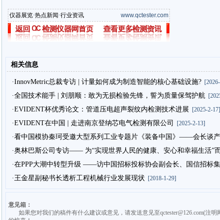
仪器展览
·
热点新闻
·
行业资讯
www.qctester.com
相关信息
·InnovMetric总裁专访 | 计量如何成为制造智能的核心基础设施?
[2026-
·全国技术能手 | 刘朋顺：敢为无损检验先锋，誓为质量保驾护航
[2025
·EVIDENT杯优秀论文：管道压电超声裂纹内检测技术进展
[2025-2-17
·EVIDENT在中国 | 走进南京登纳芯电气检测有限公司
[2025-2-13]
·看中国模协秦珂受邀大型系列工业专题片《装备中国》——会长谈
·奥林巴斯公司专访—— 为“实现世界人民的健康、安心和幸福生活”
·在PPP大潮中转型升级 ——访中国招标投标协会副会长、国信招标
·王金星副秘书长透析工程机械行业发展现状
[2018-1-29]
意见箱：
如果您对我们的稿件有什么建议或意见，请发送意见至qctester@126.com