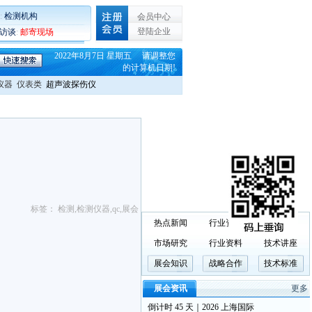
:
检测机构
会员中心
登陆企业
C访谈
:
邮寄现场
2022年8月7日 星期五 请调整您
的计算机日期!
仪器
仪表类
超声波探伤仪
标签：
检测
,
检测仪器
,
qc
,
展会
热点新闻
行业资讯
政策法规
市场研究
行业资料
技术讲座
展会知识
战略合作
技术标准
展会资讯
更多
倒计时 45 天｜2026 上海国际