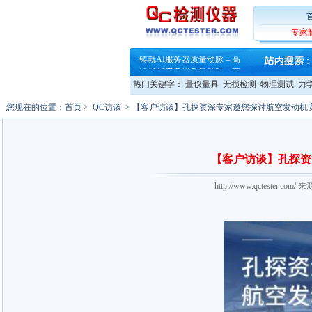
·
蔡司软件 | 高效变形分析能
专家
·
铸就AI服务器质量动脉 – 高
·
铸就AI服务器质量动脉 – 高
·
ZEISS BOSELLO ADR 让内部缺
·
蔡司和亿纬锂能达成战略合作
热门关键字：
量仪量具
无损检测
物理测试
力
·
大牌云集 买家升级 ——26
·
蔡司软件 | 高效变形分析能
您现在的位置：
首页
>
QC访谈
> 【客户访谈】孔探资深专家邀您探讨航空发动机
·
铸就AI服务器质量动脉 – 高
·
铸就AI服务器质量动脉 – 高
·
ZEISS BOSELLO ADR 让内部缺
·
蔡司和亿纬锂能达成战略合作
【客户访谈】孔探资
·
大牌云集 买家升级 ——26
http://www.qctester.