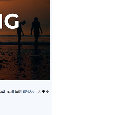
收藏
] [
返回
][
顶部
] 信息大小：
大
中
小