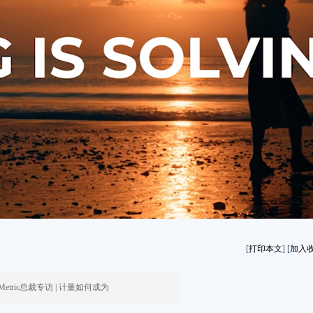
[
打印本文
] [
加入
ovMetric总裁专访 | 计量如何成为