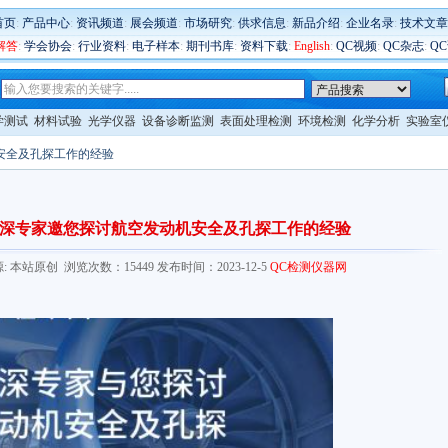
首页
:
产品中心
:
资讯频道
:
展会频道
:
市场研究
:
供求信息
:
新品介绍
:
企业名录
:
技术文章
解答
:
学会协会
:
行业资料
:
电子样本
:
期刊书库
:
资料下载
:
English
:
QC视频
:
QC杂志
:
Q
学测试
材料试验
光学仪器
设备诊断监测
表面处理检测
环境检测
化学分析
实验室
安全及孔探工作的经验
深专家邀您探讨航空发动机安全及孔探工作的经验
com/ 来源: 本站原创 浏览次数：15449 发布时间：2023-12-5
QC检测仪器网