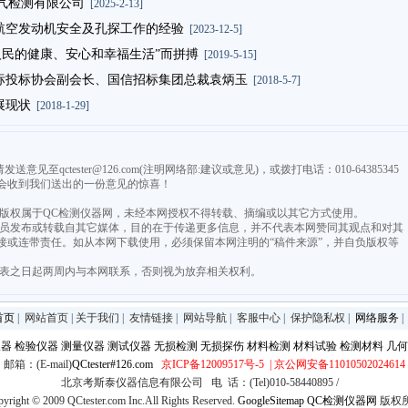
芯电气检测有限公司
[2025-2-13]
航空发动机安全及孔探工作的经验
[2023-12-5]
人民的健康、安心和幸福生活”而拼搏
[2019-5-15]
招标投标协会副会长、国信招标集团总裁袁炳玉
[2018-5-7]
展现状
[2018-1-29]
qctester@126.com(注明网络部:建议或意见)，或拨打电话：010-64385345
会收到我们送出的一份意见的惊喜！
，版权属于QC检测仪器网，未经本网授权不得转载、摘编或以其它方式使用。
由会员发布或转载自其它媒体，目的在于传递更多信息，并不代表本网赞同其观点和对其
接或连带责任。如从本网下载使用，必须保留本网注明的“稿件来源”，并自负版权等
发表之日起两周内与本网联系，否则视为放弃相关权利。
首页
|
网站首页
|
关于我们
|
友情链接
|
网站导航
|
客服中心
|
保护隐私权
|
网络服务
仪器
检验仪器
测量仪器
测试仪器
无损检测
无损探伤
材料检测
材料试验
检测材料
几何
邮箱：(E-mail)
QCtester#126.com
京ICP备12009517号-5
| 京公网安备11010502024614
北京考斯泰仪器信息有限公司 电 话：(Tel)010-58440895 /
yright © 2009 QCtester.com Inc.All Rights Reserved.
GoogleSitemap
QC检测仪器网
版权