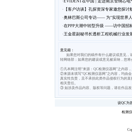
·EVIDENT在中国 | 走进南京登纳
·【客户访谈】孔探资深专家邀您探讨
·奥林巴斯公司专访—— 为“实现世界
·在PPP大潮中转型升级 ——访中国
·王金星副秘书长透析工程机械行业发
意见箱：
如果您对我们的稿件有什么建议或意见，请发送意见至
转网络部；如果您的建设或意见被采纳，您将
①凡本网注明“来源：QC检测仪器网”之内容
②来源未填写“QC检测仪器网”之内容，均
真实性负责，且不承担此类作品侵权行为的直
相关责任。
③ 如涉及作品内容、版权等问题，请在作品
设QC为
检测
Cop