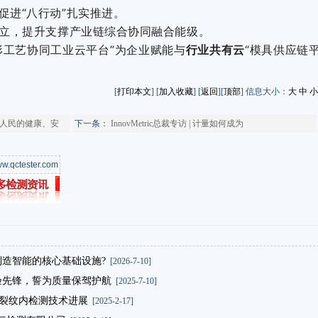
促进“八行动”扎实推进。
”创立，提升支撑产业链综合协同融合能级。
形工艺协同工业云平台”为企业赋能与
行业共有云
“模具供应链
[
打印本文
] [
加入收藏
] [
返回
][
顶部
] 信息大小：
大
中
小
界人民的健康、安
下一条：
InnovMetric总裁专访 | 计量如何成为
w.qctester.com
何成为制造智能的核心基础设施?
[2026-7-10]
检验先锋，誓为质量保驾护航
[2025-7-10]
声裂纹内检测技术进展
[2025-2-17]