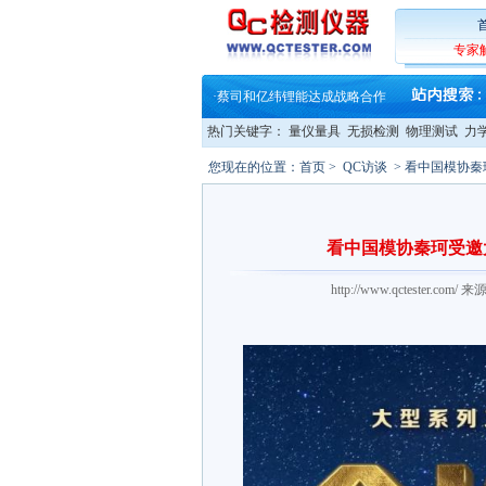
·
蔡司软件 | 高效变形分析能
·
铸就AI服务器质量动脉 – 高
·
铸就AI服务器质量动脉 – 高
专家
·
ZEISS BOSELLO ADR 让内部缺
·
蔡司和亿纬锂能达成战略合作
·
大牌云集 买家升级 ——26
·
蔡司软件 | 高效变形分析能
热门关键字：
量仪量具
无损检测
物理测试
力
·
铸就AI服务器质量动脉 – 高
·
铸就AI服务器质量动脉 – 高
您现在的位置：
首页
>
QC访谈
> 看中国模协
·
ZEISS BOSELLO ADR 让内部缺
·
蔡司和亿纬锂能达成战略合作
·
大牌云集 买家升级 ——26
看中国模协秦珂受邀
http://www.qctester.