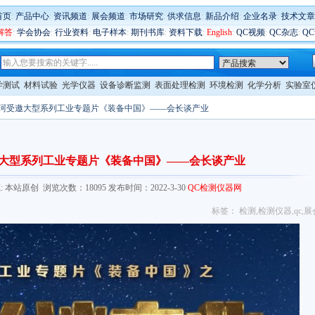
首页
:
产品中心
:
资讯频道
:
展会频道
:
市场研究
:
供求信息
:
新品介绍
:
企业名录
:
技术文章
解答
:
学会协会
:
行业资料
:
电子样本
:
期刊书库
:
资料下载
:
English
:
QC视频
:
QC杂志
:
Q
学测试
材料试验
光学仪器
设备诊断监测
表面处理检测
环境检测
化学分析
实验室
秦珂受邀大型系列工业专题片《装备中国》——会长谈产业
大型系列工业专题片《装备中国》——会长谈产业
com/ 来源: 本站原创 浏览次数：18095 发布时间：2022-3-30
QC检测仪器网
标签：
检测
,
检测仪器
,
qc
,
展