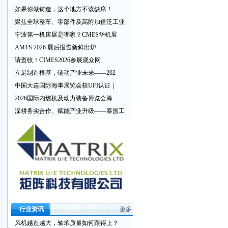
如果你做铸造，这个地方不该缺席！
聚焦全球整车、零部件及高附加值泛工业
宁波第一机床展是哪家？CMES华机展
AMTS 2026 展后报告新鲜出炉
请查收！CIMES2026参展观众网
立足制造根基，链动产业未来——202
中国大连国际海事展览会获UFI认证｜
2026国际内燃机及动力装备博览会筹
深耕务实合作、赋能产业升级——泰国工
行业资讯
更多
风机越造越大，轴承质量如何跟得上？