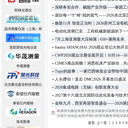
深耕务实合作、赋能产业升级——泰国工业联
郎铎光谱仪
源自每一寸“铸”就的底气——2026东北
焕新11月 智造正当时｜2026苏州工业
温泽测量仪器（上海）有
电动化浪潮已至，工程机械新能源的下一
7月上海亚洲最大压铸展 | 650+展商名录
bauma SHANGHAI 2026观众登记火热开
贵阳普锐光电仪器
CWP2026观众注册全面开启！10月14—
CIMES展品前瞻丨洞悉机床产业脉动，
华晟测量
Tupy的故事：一家巴西铸造企业带给中
人头攒动！直击 DMC2026 开幕首日盛况
北京聚光盈安科技有限公
2026集成电路（无锡）创新发展大会
2027第十六届北京国防信息化装备与技
泰诺仕内窥镜
金秋九月，西安再迎智造盛会——2026
检测资讯频道免费为您提供最新仪器商业信息
,
仪器行业信息,如您对我们的资讯服务有疑问或是建议
海克斯康
首页
上一页
1
2
3
4
5
6