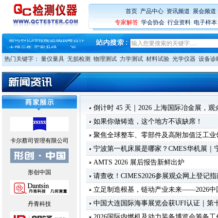
·
蔡司软件 | 高效变形分析能
·
铸就AI服务器质量动脉 – 高
首页
:
产品中心
:
资讯频道
:
展会频道
·
铸就AI服务器质量动脉 – 高
专家解答
:
学会协会
:
行业资料
:
电子样本
·
ZEISS BOSELLO ADR 让内部缺
·
蔡司和亿纬锂能达成战略合作
·
大牌云集 买家升级 ——26
热门关键字：
量仪量具
无损检测
物理测试
力学测试
材料试验
光学仪器
设备诊
倒计时 45 天｜2026 上海国际冶金展，
如果你做铸造，这个地方不该缺席！
聚焦全球整车、零部件及高附加值泛工业领
卡尔蔡司管理有限公司
宁波第一机床展是哪家？CMES华机展｜
AMTS 2026 展后报告新鲜出炉
形创中国
请查收！CIMES2026参展观众网上登记指
立足制造根基，链动产业未来——2026
中国大连国际海事展览会获UFI认证｜第十
丹青科技
2026国际内燃机及动力装备博览会筹备