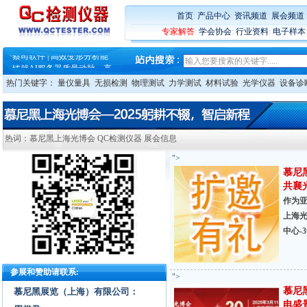
·
铸就AI服务器质量动脉 – 高
·
ZEISS BOSELLO ADR 让内部缺
首页
:
产品中心
:
资讯频道
:
展会频道
·
蔡司和亿纬锂能达成战略合作
专家解答
:
学会协会
:
行业资料
:
电子样本
·
大牌云集 买家升级 ——26
·
蔡司软件 | 高效变形分析能
·
铸就AI服务器质量动脉 – 高
·
铸就AI服务器质量动脉 – 高
热门关键字：
量仪量具
无损检测
物理测试
力学测试
材料试验
光学仪器
设备诊
·
ZEISS BOSELLO ADR 让内部缺
·
蔡司和亿纬锂能达成战略合作
·
大牌云集 买家升级 ——26
热词：慕尼黑上海光博会 QC检测仪器 展会信息
">
慕尼
共襄
作为
上海光
中心-
参展和赞助请联系:
">
慕尼
慕尼黑展览（上海）有限公司：
电盛