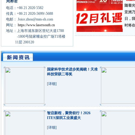
周桦君
随着
电话：+86 21 2020 5582
亚洲乃
传真：+86 21 2020-5699/-5688
日，我
电邮： Joice.zhou@mm-sh.com
网址：
https://www.lasersouth.cn
时将
地址：上海市浦东新区世纪大道1788
-1800号陆家嘴金控广场T1塔楼
11层 200120
国家科学技术进步奖揭晓！天准
科技荣获二等奖
[
详细
]
智启新程，聚势前行！2026
ITES深圳工业展盛大
[
详细
]