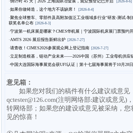
·倒计时 45 天｜2026 上海国际冶金展，观众预登记已开启
[2026-8-6]
·如果你做铸造，这个地方不该缺席！
[2026-8-4]
·聚焦全球整车、零部件及高附加值泛工业领域多行业“研发-测试-制造”
获奖名单公布
[2026-8-3]
·宁波第一机床展是哪家？CMES华机展｜宁波国际机床展门票预约
·AMTS 2026 展后报告新鲜出炉
[2026-7-27]
·请查收！CIMES2026参展观众网上登记指南
[2026-7-27]
·立足制造根基，链动产业未来——2026中国（苏州）工业母机供应
·中国大连国际海事展览会获UFI认证｜第十七届海事展将于10月28
意见箱：
如果您对我们的稿件有什么建议或意见
qctester@126.com(注明网络部:建议或意见)
转网络部；如果您的建设或意见被采纳，您
见的惊喜！