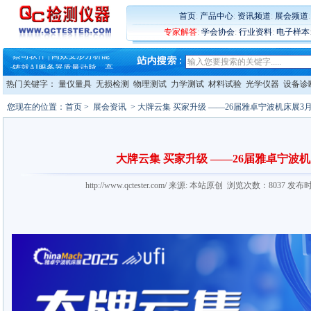
首页
:
产品中心
:
资讯频道
:
展会频道
专家解答
:
学会协会
:
行业资料
:
电子样本
·
蔡司软件 | 高效变形分析能
·
铸就AI服务器质量动脉 – 高
·
铸就AI服务器质量动脉 – 高
热门关键字：
量仪量具
无损检测
物理测试
力学测试
材料试验
光学仪器
设备诊
·
ZEISS BOSELLO ADR 让内部缺
·
蔡司和亿纬锂能达成战略合作
您现在的位置：
首页
>
展会资讯
> 大牌云集 买家升级 ——26届雅卓宁波机床展3
·
大牌云集 买家升级 ——26
·
蔡司软件 | 高效变形分析能
·
铸就AI服务器质量动脉 – 高
·
铸就AI服务器质量动脉 – 高
大牌云集 买家升级 ——26届雅卓宁波
·
ZEISS BOSELLO ADR 让内部缺
·
蔡司和亿纬锂能达成战略合作
http://www.qctester.com/ 来源: 本站原创 浏览次数：8037 发布
·
大牌云集 买家升级 ——26