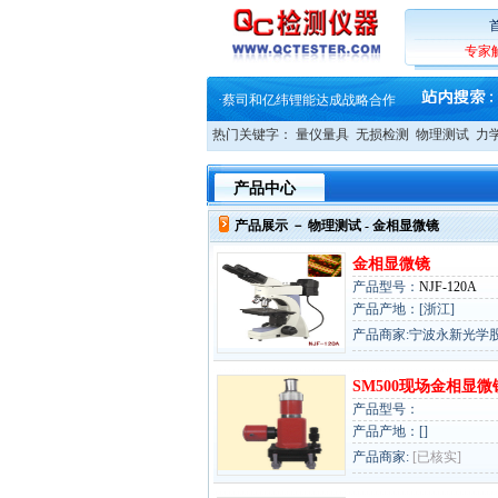
·
大牌云集 买家升级 ——26
·
蔡司软件 | 高效变形分析能
·
铸就AI服务器质量动脉 – 高
专家
·
铸就AI服务器质量动脉 – 高
·
ZEISS BOSELLO ADR 让内部缺
·
蔡司和亿纬锂能达成战略合作
·
大牌云集 买家升级 ——26
热门关键字：
量仪量具
无损检测
物理测试
力
产品中心
产品展示 －
物理测试
- 金相显微镜
金相显微镜
产品型号：
NJF-120A
产品产地：[浙江]
产品商家:宁波永新光学
SM500现场金相显微
产品型号：
产品产地：[]
产品商家:
[已核实]