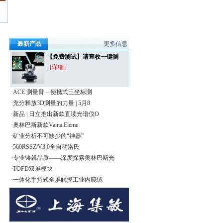
最新产品
更多信息
【免费测试】请查收一键测
..
[详细]
·ACE 测量臂 – 便携式三坐标测
·充分释放3D测量的力量 | 5月8
·新品 | 日立推出新款直读光谱仪O
·奥林巴斯新款Vanta Eleme
·矿业分析不可缺少的“神器”
·560RSSZ/V3.0全自动洛氏
·专业铸就品质——深度探索奥林巴斯光
·TOFD双屏模块
·一体化手持式全屏触摸工业内窥镜