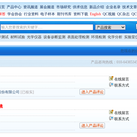
首页
:
产品中心
:
资讯频道
:
展会频道
:
市场研究
:
供求信息
:
新品介绍
:
企业名录
:
技术文章
解答
:
学会协会
:
行业资料
:
电子样本
:
期刊书库
:
资料下载
:
English
:
QC视频
:
QC杂志
:
Q
学测试
材料试验
光学仪器
设备诊断监测
表面处理检测
环境检测
化学分析
实验室
您现在的
产品咨询热线：010-6438534
在线留言
联系方式
股份有限公司
[已核实]
镜
在线留言
联系方式