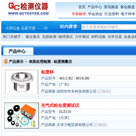
·
蔡司软件 | 高效变形分析能
·
铸就AI服务器质量动脉 – 高
首页
:
产品中心
:
资讯频道
:
展会频道
·
铸就AI服务器质量动脉 – 高
专家解答
:
学会协会
:
行业资料
:
电子样本
·
ZEISS BOSELLO ADR 让内部缺
·
蔡司和亿纬锂能达成战略合作
·
大牌云集 买家升级 ——26
热门关键字：
量仪量具
无损检测
物理测试
力学测试
材料试验
光学仪器
设备诊
产品中心
产品展示 －
表面处理检测
- 粘度测量仪
粘度杯
产品型号：
401/2-B2 / 401/6-B6
产品产地：[广东]
产品商家:深圳市华丰科技有限公司
[已核实]
充气式粘合度测试仪
产品型号：
ELE110
产品产地：[天津]
产品商家:天津力顺贸易有限公司
[已核实]