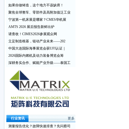
如果你做铸造，这个地方不该缺席！
聚焦全球整车、零部件及高附加值泛工业
宁波第一机床展是哪家？CMES华机展
AMTS 2026 展后报告新鲜出炉
引
请查收！CIMES2026参展观众网
量
立足制造根基，链动产业未来——202
中国大连国际海事展览会获UFI认证｜
2026国际内燃机及动力装备博览会筹
深耕务实合作、赋能产业升级——泰国工
行业资讯
更多
测量报告优化？故障快速排查？先问蔡司