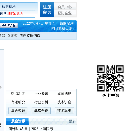
:
检测机构
会员中心
登陆企业
C访谈
:
邮寄现场
2022年8月7日 星期五 请调整您
的计算机日期!
仪器
仪表类
超声波探伤仪
会
热点新闻
行业资讯
政策法规
市场研究
行业资料
技术讲座
展会知识
战略合作
技术标准
中
展会资讯
更多
成
倒计时 45 天｜2026 上海国际