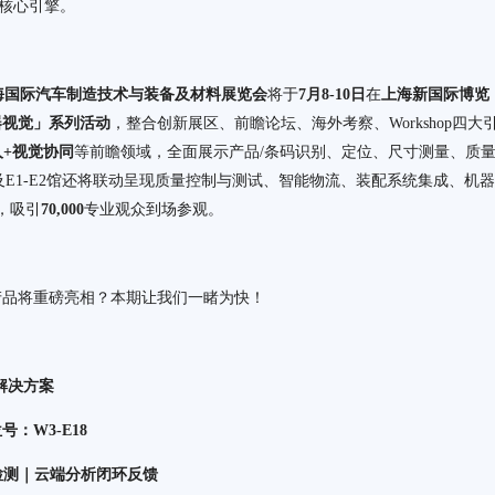
的核心引擎。
届上海国际汽车制造技术与装备及材料展览会
将于
7月8-10日
在
上海新国际博览
器视觉」系列活动
，整合创新展区、前瞻论坛、海外考察、Workshop四大
人+视觉协同
等前瞻领域，全面展示产品/条码识别、定位、尺寸测量、质
及E1-E2馆还将联动呈现质量控制与测试、智能物流、装配系统集成、机器
，吸引
70,000
专业观众到场参观。
产品将重磅亮相？本期让我们一睹为快！
解决方案
：W3-E18
检测｜云端分析闭环反馈