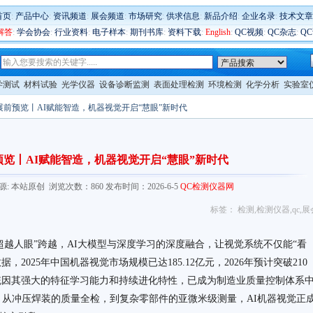
首页
:
产品中心
:
资讯频道
:
展会频道
:
市场研究
:
供求信息
:
新品介绍
:
企业名录
:
技术文章
解答
:
学会协会
:
行业资料
:
电子样本
:
期刊书库
:
资料下载
:
English
:
QC视频
:
QC杂志
:
Q
学测试
材料试验
光学仪器
设备诊断监测
表面处理检测
环境检测
化学分析
实验室
026展前预览丨AI赋能智造，机器视觉开启“慧眼”新时代
展前预览丨AI赋能智造，机器视觉开启“慧眼”新时代
.com/ 来源: 本站原创 浏览次数：860 发布时间：2026-6-5
QC检测仪器网
标签：
检测
,
检测仪器
,
qc
,
展
超越人眼”跨越，AI大模型与深度学习的深度融合，让视觉系统不仅能“看
据，2025年中国机器视觉市场规模已达185.12亿元，2026年预计突破210
统因其强大的特征学习能力和持续进化特性，已成为制造业质量控制体系
。从冲压焊装的质量全检，到复杂零部件的亚微米级测量，AI机器视觉正