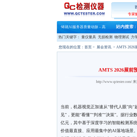
·
大牌云集 买家升级 ——26
·
蔡司软件 | 高效变形分析能
·
铸就AI服务器质量动脉 – 高
专家
·
铸就AI服务器质量动脉 – 高
·
ZEISS BOSELLO ADR 让内部缺
·
蔡司和亿纬锂能达成战略合作
·
大牌云集 买家升级 ——26
热门关键字：
量仪量具
无损检测
物理测试
力
您现在的位置：
首页
>
展会资讯
> AMTS 2
AMTS 2026
http://www.qctester
当前，机器视觉正加速从“替代人眼”向“
见”，更能“看懂”“判准”“决策”。据行业数
亿元，其中基于深度学习的智能检测系
价值最直接、应用最集中的AI落地场景