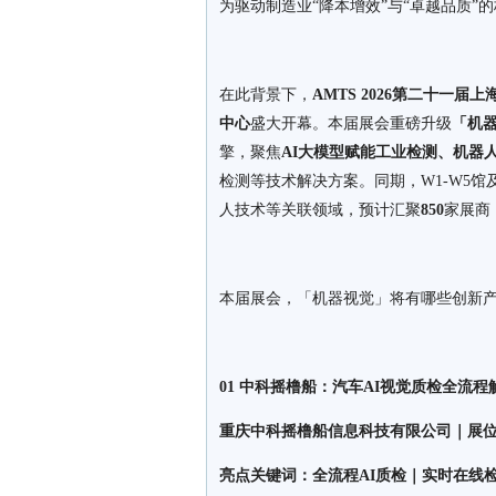
为驱动制造业“降本增效”与“卓越品质”
在此背景下，
AMTS 2026第二十一
中心
盛大开幕。本届展会重磅升级
「机
擎，聚焦
AI大模型赋能工业检测、机器
检测等技术解决方案。同期，W1-W5馆
人技术等关联领域，预计汇聚
850
家展商
本届展会，「机器视觉」将有哪些创新
01 中科摇橹船：汽车AI视觉质检全流程
重庆中科摇橹船信息科技有限公司｜展位号
亮点关键词：全流程AI质检｜实时在线