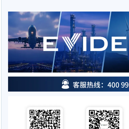
活配置选项。在无损检测领域，我们
测厚仪、探伤仪、相控阵仪器以及扫查
光（XRF）材料分析仪可适用于合
多种场景的元素成分分析。
Evident 原为奥林巴斯公司旗下
2022年，奥林巴斯公司拆分其科
生命科学与工业检测技术业务），成立了
2025年7月1日，Evident的检测技
公司。Wabtec是一家为货运与轨
舶和工业市场提供设备、系统和数字
供应商。双方携手推动创新、提升生