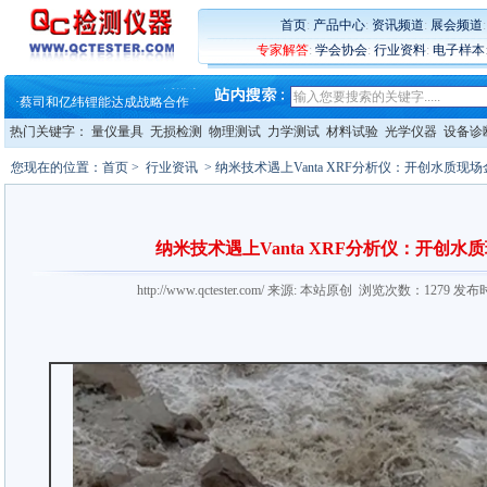
·
蔡司软件 | 高效变形分析能
首页
:
产品中心
:
资讯频道
:
展会频道
·
铸就AI服务器质量动脉 – 高
·
铸就AI服务器质量动脉 – 高
专家解答
:
学会协会
:
行业资料
:
电子样本
·
ZEISS BOSELLO ADR 让内部缺
·
蔡司和亿纬锂能达成战略合作
·
大牌云集 买家升级 ——26
·
蔡司软件 | 高效变形分析能
热门关键字：
量仪量具
无损检测
物理测试
力学测试
材料试验
光学仪器
设备诊
·
铸就AI服务器质量动脉 – 高
·
铸就AI服务器质量动脉 – 高
您现在的位置：
首页
>
行业资讯
> 纳米技术遇上Vanta XRF分析仪：开创水质现
·
ZEISS BOSELLO ADR 让内部缺
·
蔡司和亿纬锂能达成战略合作
·
大牌云集 买家升级 ——26
纳米技术遇上Vanta XRF分析仪：开创
http://www.qctester.com/ 来源: 本站原创 浏览次数：1279 发布