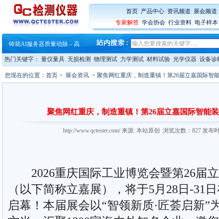
首页
:
产品中心
:
资讯频道
:
展会频道
·
蔡司软件 | 高效变形分析能
专家解答
:
学会协会
:
行业资料
:
电子样本
·
铸就AI服务器质量动脉 – 高
·
铸就AI服务器质量动脉 – 高
·
ZEISS BOSELLO ADR 让内部缺
·
蔡司和亿纬锂能达成战略合作
热门关键字：
量仪量具
无损检测
物理测试
力学测试
材料试验
光学仪器
设备诊
·
大牌云集 买家升级 ——26
·
蔡司软件 | 高效变形分析能
您现在的位置：
首页
>
展会资讯
> 聚焦网红重庆，制造重镇！第26届立嘉国际智能装
·
铸就AI服务器质量动脉 – 高
·
铸就AI服务器质量动脉 – 高
·
ZEISS BOSELLO ADR 让内部缺
·
蔡司和亿纬锂能达成战略合作
聚焦网红重庆，制造重镇！第26届立嘉国际智能装备
·
大牌云集 买家升级 ——26
http://www.qctester.com/ 来源: 本站原创 浏览次数：827 发布
2026重庆国际工业博览会暨第26届
（以下简称立嘉展），将于5月28日-31
启幕！本届展会以“智领新质·匠荟启新”