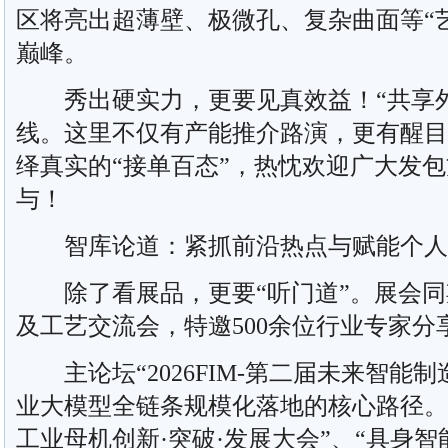
区将亮出超薄壁、极微孔、复杂曲面等“
巅峰。
秀出硬实力，更要见真效益！“共享外
线。这里不仅有产能推介路演，更有醒目
绎真实的“接单百态”，热忱欢迎广大发
与！
智库论道：紧抓前沿热点与赋能个人
除了看展品，更要“听门道”。展会同期
及工艺交流会，特邀500余位行业专家分
主论坛“2026FIM-第二届未来智能
业大模型全链条规模化落地的核心路径。同
工业母机创新·突破·发展大会”、“具身