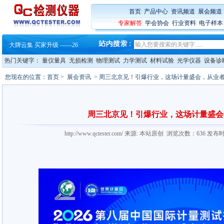
首页
:
产品中心
:
资讯频道
:
展会频道
专家解答
:
学会协会
:
行业资料
:
电子样本
·
蔡司软件 | 高效变形分析能
·
铸就AI服务器质量动脉 – 高
·
铸就AI服务器质量动脉 – 高
热门关键字：
量仪量具
无损检测
物理测试
力学测试
材料试验
光学仪器
设备诊
·
ZEISS BOSELLO ADR 让内部缺
·
蔡司和亿纬锂能达成战略合作
您现在的位置：
首页
>
展会资讯
> 周三北京见！引爆行业，这场计量盛会，从业
·
大牌云集 买家升级 ——26
·
蔡司软件 | 高效变形分析能
·
铸就AI服务器质量动脉 – 高
·
铸就AI服务器质量动脉 – 高
周三北京见！引爆行业，这场计量盛会
·
ZEISS BOSELLO ADR 让内部缺
·
蔡司和亿纬锂能达成战略合作
http://www.qctester.com/ 来源: 本站原创 浏览次数：636 发布
·
大牌云集 买家升级 ——26